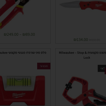
₪
249.00
–
₪
89.00
₪
134.00
₪
160.00
כליבת פטנט מקצועית Milwaukee – Stop &
פלס מיני טורפדו מגנטי מקצועי Milwaukee
Lock
מבצע!
לאי