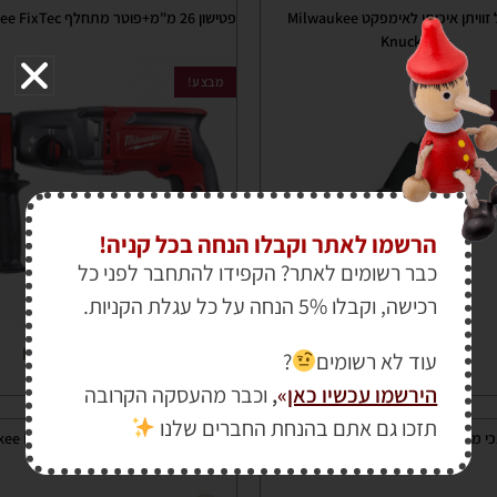
מוביל זוויתן איכותי לאימפקט Milwaukee
פטישון 26 מ"מ+פוטר מתחלף Milwaukee FixTec
Knuckle
מבצע!
הרשמו לאתר וקבלו הנחה בכל קניה!
כבר רשומים לאתר? הקפידו להתחבר לפני כל
רכישה, וקבלו 5% הנחה על כל עגלת הקניות.
₪
999.00
₪
1,250.00
עוד לא רשומים
?
₪
195.00
₪
248.00
הירשמו עכשיו כאן
»
,
וכבר מהעסקה הקרובה
תזכו גם אתם בהנחת החברים שלנו
מסור אנכי מקצועי נטען MILWAUKEE Fuel 18V
מלטשת סרט מקצועית "4 Milwaukee Bs 100Le
FJS