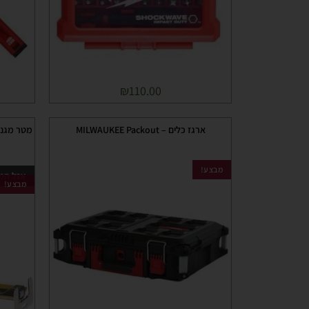
₪
110.00
ארגז כלים – MILWAUKEE Packout
מבצע!
אזל המ
מבצע!