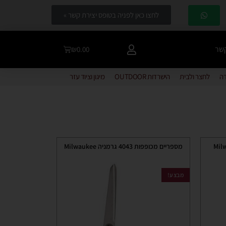
לחצו כאן לפניה בטופס יצירת קשר »
קשר
₪
0.00
דה
לחצר ולבית
הישרדות OUTDOOR
מיגון וציוד עזר
מספריים מכופפות 4043 גרמניה Milwaukee
מבצע!