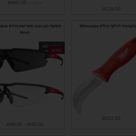
₪
440.00
₪
520.00
₪
128.00
קצועית לגילוף כבלים Milwaukee
משקפי מגן הגנה מ
Novo
אזל המלאי
מבצע!
₪
152.00
₪
99.00
–
₪
85.00