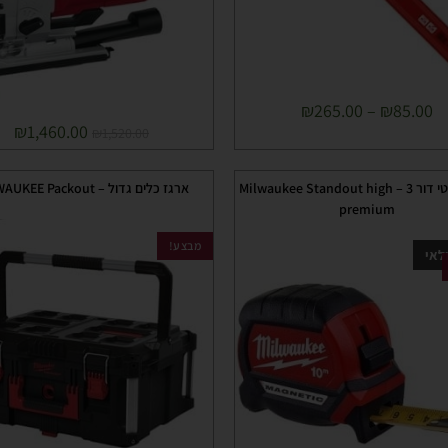
₪
265.00
–
₪
85.00
₪
1,460.00
₪
1,520.00
מטר מגנטי דור 3 – Milwaukee Standout high
ארגז כלים גדול – MILWAUKEE Packout
premium
מבצע!
לאי