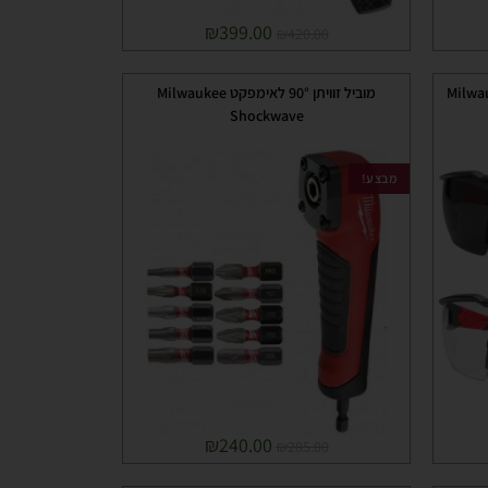
₪
399.00
₪
420.00
שריטות ואדים Milwaukee
מוביל זוויתן 90° לאימפקט Milwaukee
Shockwave
מבצע!
₪
240.00
₪
285.00