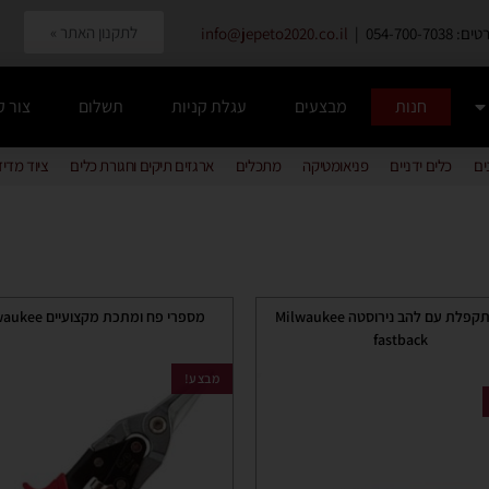
לתקנון האתר »
054-700-7038 |
info@jepeto2020.co.il
חנות
מבצעים
עגלת קניות
תשלום
צור 
ים
כלים ידניים
פניאומטיקה
מתכלים
ארגזים תיקים וחגורת כלים
ציוד מדי
סכין מתקפלת עם להב נירוסטה Milwaukee
מספרי פח ומתכת מקצועיים Milwaukee
fastback
מבצע!