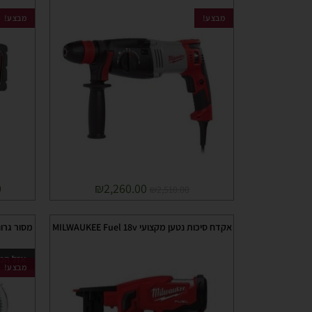
מבצע!
מבצע!
0
₪
2,260.00
₪
2,510.00
אקדח סיכות נטען מקצועי MILWAUKEE Fuel 18v
מסור גרונג פנדל 12" מקצ
אזל המ
מבצע!