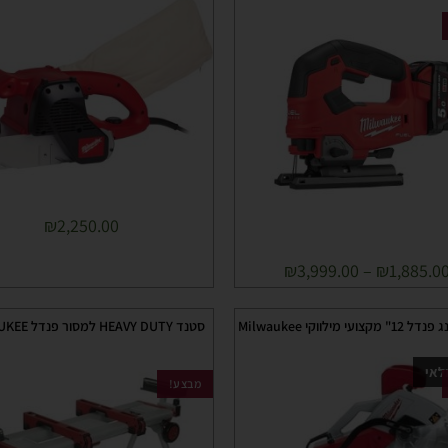
₪
2,250.00
₪
3,999.00
–
₪
1,885.0
ועי מילווקי Milwaukee
סטנד HEAVY DUTY למסור פנדל MILWAUKEE
לאי
מבצע!