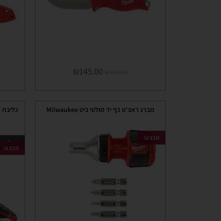
₪
145.00
₪
180.00
מברג ראצ'ט כף יד מולטי ביט Milwaukee
מבצע!
אזל המ
מבצע!