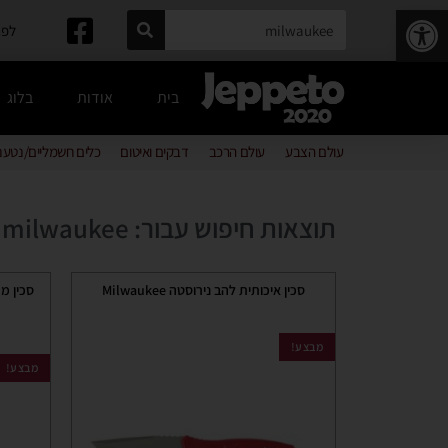
פתח סרגל נגישות
לפרטים: 
בית
אודות
בלוג
עולם הצבע
עולם הרכב
דבקים ואיטום
כלים חשמליים/נטענ
תוצאות חיפוש עבור: milwaukee
סכין איכותית להב נירוסטה Milwaukee
מבצע!
מבצע!