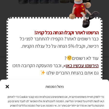
₪
45.00
₪
60.00
הרשמו לאתר וקבלו הנחה בכל קניה!
כבר רשומים לאתר? הקפידו להתחבר לפני כל
רכישה, וקבלו 5% הנחה על כל עגלת הקניות.
עוד לא רשומים
?
הירשמו עכשיו כאן
»
,
וכבר מהעסקה הקרובה תזכו
גם אתם בהנחת החברים שלנו
הרכישה באתר באמצעות כרטיס אשראי מאובטחת במפתח הצפנה EV SSL
והעומד בתקן אבטחה PCI DSS Level-1
ניהול הסכמות
לתקנון האתר
»
כדי לספק חוויית משתמש מיטבית, אנו משתמשים בטכנולוגיות כמו קובצי Cookie כדי לאחסן
ו/או לגשת למידע על מאפייני הגלישה. הסכמה לטכנולוגיות אלו תאפשר לנו לעבד נתונים כגון
התנהגות גלישה או מדדים ייחודיים באתר זה. אי הסכמה או ביטול הסכמה עלולים להשפיע