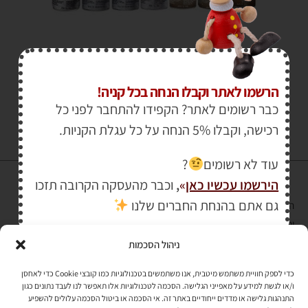
₪
45.00
₪
60.00
הרשמו לאתר וקבלו הנחה בכל קניה!
כבר רשומים לאתר? הקפידו להתחבר לפני כל
רכישה, וקבלו 5% הנחה על כל עגלת הקניות.
עוד לא רשומים
?
הירשמו עכשיו כאן
»
,
וכבר מהעסקה הקרובה תזכו
גם אתם בהנחת החברים שלנו
הרכישה באתר באמצעות כרטיס אשראי מאובטחת במפתח הצפנה EV SSL
והעומד בתקן אבטחה PCI DSS Level-1
ניהול הסכמות
לתקנון האתר
»
כדי לספק חוויית משתמש מיטבית, אנו משתמשים בטכנולוגיות כמו קובצי Cookie כדי לאחסן
ו/או לגשת למידע על מאפייני הגלישה. הסכמה לטכנולוגיות אלו תאפשר לנו לעבד נתונים כגון
התנהגות גלישה או מדדים ייחודיים באתר זה. אי הסכמה או ביטול הסכמה עלולים להשפיע