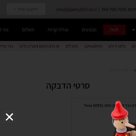
לתקנון האתר »
054-700-7038 |
info@jepeto2020.co.il
חנות
מבצעים
עגלת קניות
תשלום
צור 
ים
כלים ידניים
פניאומטיקה
מתכלים
ארגזים תיקים וחגורת כלים
ציוד מדי
ע
>
סרטי הדבקה
סרטי הדבקה
 נגד החלקה טסה 60951 Tesa