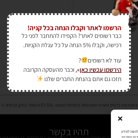
הרשמו לאתר וקבלו הנחה בכל קניה!
כבר רשומים לאתר? הקפידו להתחבר לפני כל
רכישה, וקבלו 5% הנחה על כל עגלת הקניות.
₪
168.00
–
₪
140.00
עוד לא רשומים
?
הירשמו עכשיו כאן
»
,
וכבר מהעסקה הקרובה
תזכו גם אתם בהנחת החברים שלנו
רטיס אשראי מאובטחת במפתח הצפנה EV SSL והעומד בתקן אבטחה PCI DSS Level-1
תהיו בקשר
כמו קובצי Cookie כדי לאחסן ו/או לגשת למידע
ים ייחודיים
ל מידי פעם מידע? מקסימום פעם בחודש. בלי פרסומות ובלי להטריד. רק טיפים לשימ