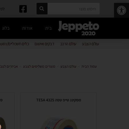
פתח סרגל נגישות
לפרטים: 
בית
אודות
בלוג
עולם הצבע
עולם הרכב
דבקים ואיטום
כלים חשמליים/נטענ
עמוד הבית
>
עולם הצבע
>
מוצרים משלימים לצבע
>
אביזרים לצב
מסקינג טייפ טסה 4325 TESA
סרט