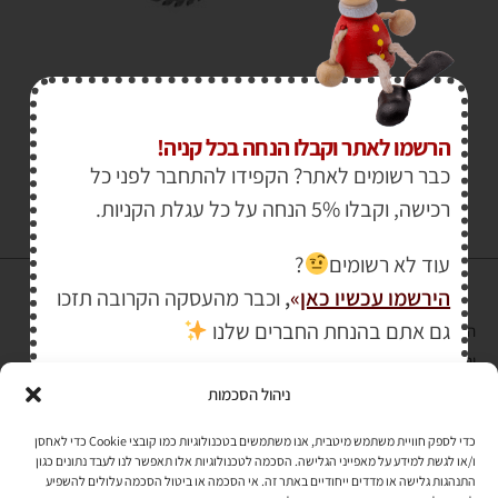
₪
499.00
הרשמו לאתר וקבלו הנחה בכל קניה!
כבר רשומים לאתר? הקפידו להתחבר לפני כל
רכישה, וקבלו 5% הנחה על כל עגלת הקניות.
עוד לא רשומים
?
הירשמו עכשיו כאן
»
,
וכבר מהעסקה הקרובה תזכו
גם אתם בהנחת החברים שלנו
הרכישה באתר באמצעות כרטיס אשראי מאובטחת במפתח הצפנה EV SSL
והעומד בתקן אבטחה PCI DSS Level-1
ניהול הסכמות
לתקנון האתר
»
כדי לספק חוויית משתמש מיטבית, אנו משתמשים בטכנולוגיות כמו קובצי Cookie כדי לאחסן
ו/או לגשת למידע על מאפייני הגלישה. הסכמה לטכנולוגיות אלו תאפשר לנו לעבד נתונים כגון
התנהגות גלישה או מדדים ייחודיים באתר זה. אי הסכמה או ביטול הסכמה עלולים להשפיע