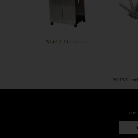
₪
1,690.00
₪
1,899.00
ושכם,
ר