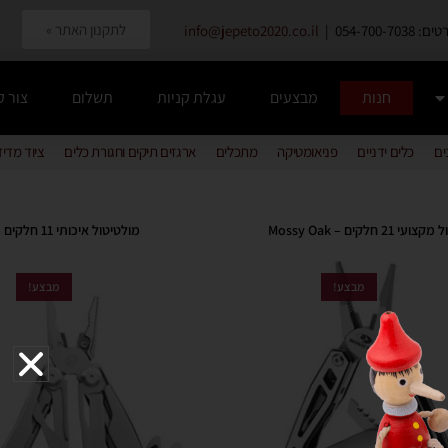
לתקנון האתר »
054-700-7038 |
info@jepeto2020.co.il
חנות
מבצעים
עגלת קניות
תשלום
צור 
ים
כלים ידניים
פניאומטיקה
מתכלים
ארגזים תיקים וחגורת כלים
ציוד מדי
 21 חלקים – Mossy Oak
מולטיטול איכותי 11 חלקים
מבצע!
מבצע!