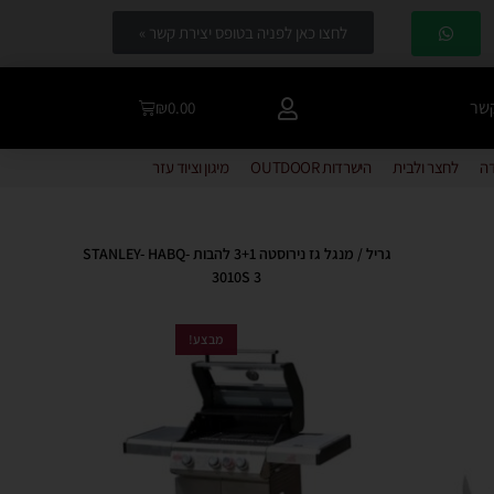
לחצו כאן לפניה בטופס יצירת קשר »
קשר
₪
0.00
דה
לחצר ולבית
הישרדות OUTDOOR
מיגון וציוד עזר
גריל / מנגל גז נירוסטה 3+1 להבות STANLEY- HABQ-
3010S 3
מבצע!