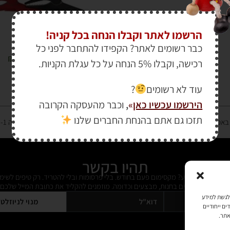
הרשמו לאתר וקבלו הנחה בכל קניה!
כבר רשומים לאתר? הקפידו להתחבר לפני כל
₪
550.00
₪
620.00
רכישה, וקבלו 5% הנחה על כל עגלת הקניות.
עוד לא רשומים
?
הירשמו עכשיו כאן
»
,
וכבר מהעסקה הקרובה
תזכו גם אתם בהנחת החברים שלנו
רטיס אשראי מאובטחת במפתח הצפנה EV SSL והעומד בתקן אבטחה PCI DSS Level-1
תהיו בקשר
ל מידי פעם מידע? מקסימום פעם בחודש. בלי פרסומות ובלי להטריד. רק טיפים לשימ
 על דברים חדשים בחנות, מבצעים וכדומה. מוזמנים להקליד את כתובת המייל שלכם:
כמו קובצי Cookie כדי לאחסן ו/או לגשת למידע
מנוי לניוזלט
ים ייחודיים
אתר.