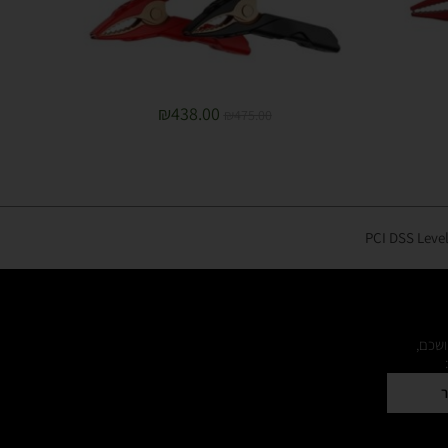
₪
438.00
₪
475.00
ושכם,
ר