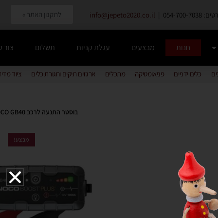
לתקנון האתר »
054-700-7038 |
info@jepeto2020.co.il
חנות
מבצעים
עגלת קניות
תשלום
צור 
ים
כלים ידניים
פניאומטיקה
מתכלים
ארגזים תיקים וחגורת כלים
ציוד מדי
בוסטר התנעה לרכב NOCO GB40
מבצע!