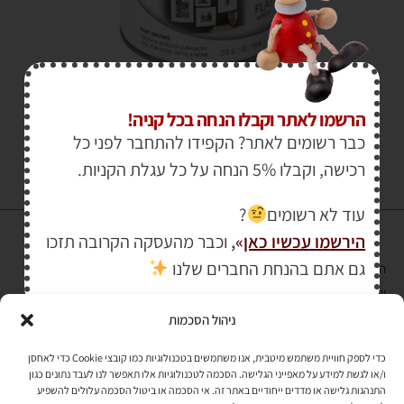
₪
195.00
₪
240.00
הרשמו לאתר וקבלו הנחה בכל קניה!
כבר רשומים לאתר? הקפידו להתחבר לפני כל
רכישה, וקבלו 5% הנחה על כל עגלת הקניות.
עוד לא רשומים
?
הירשמו עכשיו כאן
»
,
וכבר מהעסקה הקרובה תזכו
גם אתם בהנחת החברים שלנו
הרכישה באתר באמצעות כרטיס אשראי מאובטחת במפתח הצפנה EV SSL
והעומד בתקן אבטחה PCI DSS Level-1
ניהול הסכמות
לתקנון האתר
»
כדי לספק חוויית משתמש מיטבית, אנו משתמשים בטכנולוגיות כמו קובצי Cookie כדי לאחסן
ו/או לגשת למידע על מאפייני הגלישה. הסכמה לטכנולוגיות אלו תאפשר לנו לעבד נתונים כגון
התנהגות גלישה או מדדים ייחודיים באתר זה. אי הסכמה או ביטול הסכמה עלולים להשפיע