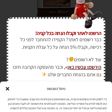
₪
94.00
הרשמו לאתר וקבלו הנחה בכל קניה!
כבר רשומים לאתר? הקפידו להתחבר לפני כל
רכישה, וקבלו 5% הנחה על כל עגלת הקניות.
עוד לא רשומים
?
הירשמו עכשיו כאן
»
,
וכבר מהעסקה הקרובה תזכו
גם אתם בהנחת החברים שלנו
הרכישה באתר באמצעות כרטיס אשראי מאובטחת במפתח הצפנה EV SSL
והעומד בתקן אבטחה PCI DSS Level-1
ניהול הסכמות
לתקנון האתר
»
כדי לספק חוויית משתמש מיטבית, אנו משתמשים בטכנולוגיות כמו קובצי Cookie כדי לאחסן
ו/או לגשת למידע על מאפייני הגלישה. הסכמה לטכנולוגיות אלו תאפשר לנו לעבד נתונים כגון
התנהגות גלישה או מדדים ייחודיים באתר זה. אי הסכמה או ביטול הסכמה עלולים להשפיע