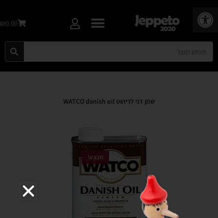
פתח סרגל נגישות
₪0.00
שמן דני לריהוט WATCO danish oil
מבצע!