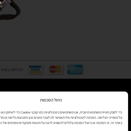
הרכישה באתר באמצעות כ
ניהול הסכמות
רוצים לקב
מידע
כדי לספק חוויית משתמש מיטבית, אנו משתמשים בטכנולוגיות 
על מאפייני הגלישה. הסכמה לטכנולוגיות אלו תאפשר לנו לעבד נתונים כגון התנהגות גלישה או מדד
באתר זה. אי הסכמה או ביטול הסכמה עלולים להשפיע לרעה על תכונות ותפקודים מסוימים של ה