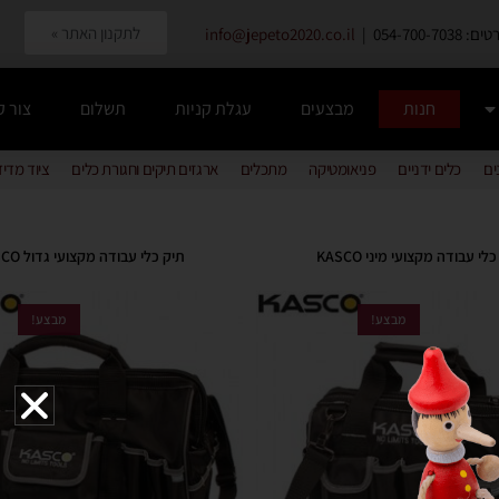
לתקנון האתר »
054-700-7038 |
info@jepeto2020.co.il
חנות
מבצעים
עגלת קניות
תשלום
צור 
ים
כלים ידניים
פניאומטיקה
מתכלים
ארגזים תיקים וחגורת כלים
ציוד מדי
לי עבודה מקצועי מיני KASCO
תיק כלי עבודה מקצועי גדול KASCO
מבצע!
מבצע!