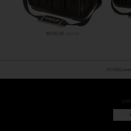
₪
190.00
₪
270.00
ושכם,
ר