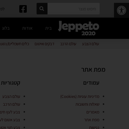
פתח סרגל נגישות
לפרטים: 
בית
אודות
בלוג
עולם הצבע
עולם הרכב
דבקים ואיטום
כלים חשמליים/נטענ
מפת אתר
עמודים
קטגוריות 
מדיניות עוגיות (Cookies)
עולם הצבע
שאלות ותשובות
עולם הרכב
מאמרים
צבע לעץ חיצו
מפת אתר
צבע אטום לע
נגישות
צבע חצי אטום