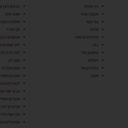
דף נחיתה
צבעים לעץ ו
תקנון האתר
שאבי שיק
צור קשר
אולטרה קאבר
אודות
2X ספריי
מדיניות פרטיות
אפקטים בצב
בית
לזור שמנים ול
החשבון שלי
לזור ולכה לעץ
תשלום
שמן דק
עגלת קניות
שמן טיק/דני
חנות
שמנים מיוחדי
לכות למתכת
צבעי יסוד ופר
מוצרים משלי
אביזרים לצב
מברשות ופדי
שפכטלים ואבי