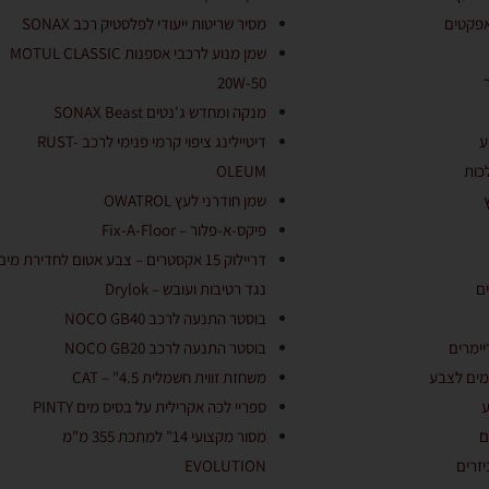
אפקטים
מסיר שריטות ייעודי לפלסטיק רכב SONAX
שמן מנוע לרכבי אספנות MOTUL CLASSIC
20W-50
מנקה ומחדש ג'נטים SONAX Beast
ע
דיטיילינג ציפוי קרמי פנימי לרכב RUST-
כות
OLEUM
שמן חודרני לעץ OWATROL
פיקס-א-פלור – Fix-A-Floor
דריילוק 15 אקסטרים – צבע אטום לחדירת מים
ם
נגד רטיבות ועובש – Drylok
בוסטר התנעה לרכב NOCO GB40
יימרים
בוסטר התנעה לרכב NOCO GB20
מים לצבע
משחזת זווית חשמלית 4.5" – CAT
ע
ספריי לכה אקרילית על בסיס מים PINTY
ם
מסור מקצועי 14" למתכת 355 מ"מ
זרים
EVOLUTION