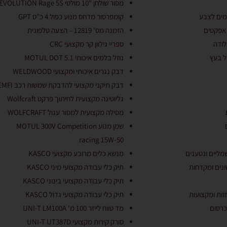
מסור שולחן "10 מולטי EVOLUTION Rage 5S
מים לצבע
קומפרסור מדחס מנוע כפול 4 כ"ס GPT
 אפקטים
הזמנה מס' 12819 – הצעה טלפונית
לודה
ספריי גילוון קר מקצועי CRC
ל בעץ
נוזל בלמים איכותי MOTUL DOT 5.1
דבק נגרים איכותי ומקצועי WELDWOOD
דבק תיקני מקצועי להדבקת שמשות רכב EMFI
גליוטינה מקצועית לחיתוך פרקט Wolfcraft
מסילה מקצועית למסור עגול WOLFCRAFT
שמן מנוע MOTUL 300V Competition
racing 15W-50
מליים ונטענים
מנשא כלים מרובע מקצועי KASCO
נים ומקדחות
תיק כלי עבודה מקצועי מיני KASCO
תיק כלי עבודה מקצועי בינוני KASCO
ות ומקצועות
תיק כלי עבודה מקצועי גדול KASCO
כרסום
מד טווח לייזר 100 מ' UNI-T LM100A
סורק קירות מקצועי UNI-T UT387D