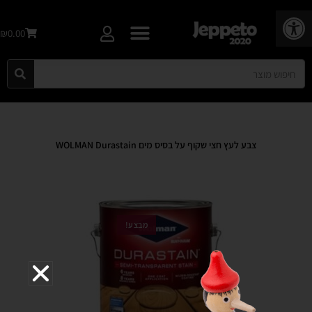
פתח סרגל נגישות
₪0.00
צבע לעץ חצי שקוף על בסיס מים WOLMAN Durastain
מבצע!