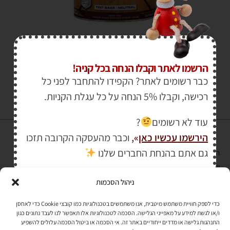
₪
1,150.00
–
₪
95.00
הרשמו לאתר וקבלו הנחה בכל קניה!
כבר רשומים לאתר? הקפידו להתחבר לפני כל
רכישה, וקבלו 5% הנחה על כל עגלת הקניות.
עוד לא רשומים
?
הירשמו עכשיו כאן
»
,
וכבר מהעסקה הקרובה תזכו
גם אתם בהנחת החברים שלנו
הרכישה באתר באמצעות כרטיס אשראי מאובטחת במפתח הצפנה EV SSL
והעומד בתקן אבטחה PCI DSS Level-1
ניהול הסכמות
לתקנון האתר
»
כדי לספק חוויית משתמש מיטבית, אנו משתמשים בטכנולוגיות כמו קובצי Cookie כדי לאחסן
ו/או לגשת למידע על מאפייני הגלישה. הסכמה לטכנולוגיות אלו תאפשר לנו לעבד נתונים כגון
התנהגות גלישה או מדדים ייחודיים באתר זה. אי הסכמה או ביטול הסכמה עלולים להשפיע