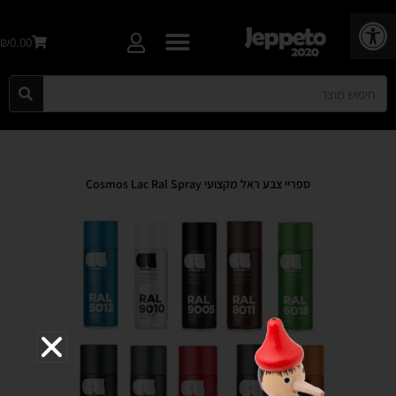
פתח סרגל נגישות
₪0.00
ספריי צבע ראל מקצועי Cosmos Lac Ral Spray