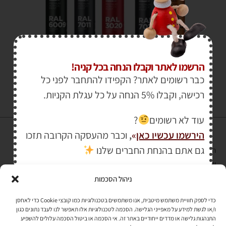
₪
30.00
הרשמו לאתר וקבלו הנחה בכל קניה!
כבר רשומים לאתר? הקפידו להתחבר לפני כל
רכישה, וקבלו 5% הנחה על כל עגלת הקניות.
עוד לא רשומים
?
הירשמו עכשיו כאן
»
,
וכבר מהעסקה הקרובה תזכו
גם אתם בהנחת החברים שלנו
הרכישה באתר באמצעות כרטיס אשראי מאובטחת במפתח הצפנה EV SSL
והעומד בתקן אבטחה PCI DSS Level-1
ניהול הסכמות
לתקנון האתר
»
כדי לספק חוויית משתמש מיטבית, אנו משתמשים בטכנולוגיות כמו קובצי Cookie כדי לאחסן
ו/או לגשת למידע על מאפייני הגלישה. הסכמה לטכנולוגיות אלו תאפשר לנו לעבד נתונים כגון
התנהגות גלישה או מדדים ייחודיים באתר זה. אי הסכמה או ביטול הסכמה עלולים להשפיע