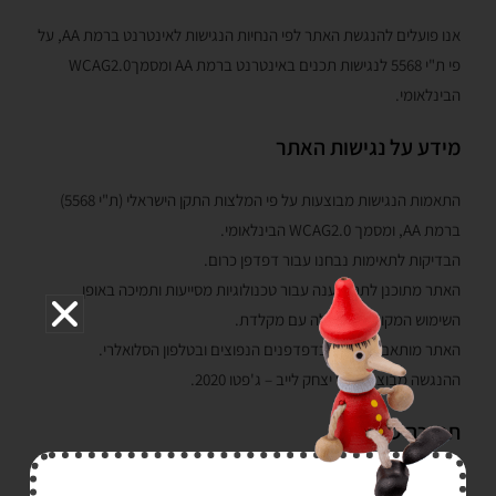
אנו פועלים להנגשת האתר לפי הנחיות הנגישות לאינטרנט ברמת AA, על
פי ת"י 5568 לנגישות תכנים באינטרנט ברמת AA ומסמךWCAG2.0
הבינלאומי.
מידע על נגישות האתר
התאמות הנגישות מבוצעות על פי המלצות התקן הישראלי (ת"י 5568)
ברמת AA, ומסמך WCAG2.0 הבינלאומי.
הבדיקות לתאימות נבחנו עבור דפדפן כרום.
האתר מתוכנן לתת מענה עבור טכנולוגיות מסייעות ותמיכה באופן
השימוש המקובל להפעלה עם מקלדת.
האתר מותאם לתצוגה בדפדפנים הנפוצים ובטלפון הסלואלרי.
ההנגשה מבוצעת ע"י יצחק לייב – ג'פטו 2020.
תמיכה טכנית
האתר מותאם לגלישה במכשירי סלולר ובמחשבים נייחים/ניידים.