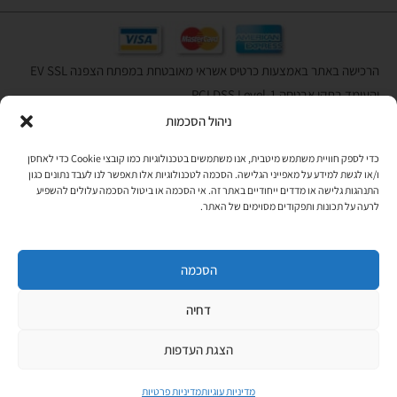
הרכישה באתר באמצעות כרטיס אשראי מאובטחת במפתח הצפנה EV SSL
והעומד בתקן אבטחה PCI DSS Level-1
ניהול הסכמות
לתקנון האתר
»
כדי לספק חוויית משתמש מיטבית, אנו משתמשים בטכנולוגיות כמו קובצי Cookie כדי לאחסן
ו/או לגשת למידע על מאפייני הגלישה. הסכמה לטכנולוגיות אלו תאפשר לנו לעבד נתונים כגון
התנהגות גלישה או מדדים ייחודיים באתר זה. אי הסכמה או ביטול הסכמה עלולים להשפיע
תהיו בקשר
לרעה על תכונות ותפקודים מסוימים של האתר.
רוצים לקבל מידי פעם מידע? מקסימום פעם בחודש. בלי פרסומות ובלי
להטריד. רק טיפים לשימושכם, מידע על דברים חדשים בחנות, מבצעים
וכדומה. מוזמנים להקליד את כתובת המייל שלכם:
הסכמה
דחיה
Copyright © All rights Reserved
JEPPETO 2020
הצגת העדפות
PushUp | Digital Marketing
מדיניות עוגיות
מדיניות פרטיות