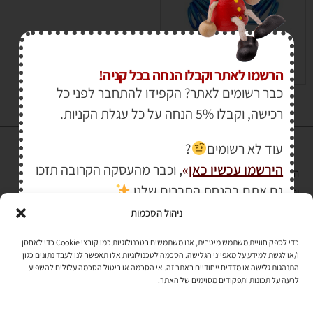
₪
135.00
הרשמו לאתר וקבלו הנחה בכל קניה!
כבר רשומים לאתר? הקפידו להתחבר לפני כל
רכישה, וקבלו 5% הנחה על כל עגלת הקניות.
עוד לא רשומים
?
הירשמו עכשיו כאן
»
,
וכבר מהעסקה הקרובה תזכו
הרכישה באתר באמצעות כרטיס אשראי מאובטחת במפתח הצפנה EV SSL
גם אתם בהנחת החברים שלנו
והעומד בתקן אבטחה PCI DSS Level-1
ניהול הסכמות
לתקנון האתר
»
כדי לספק חוויית משתמש מיטבית, אנו משתמשים בטכנולוגיות כמו קובצי Cookie כדי לאחסן
ו/או לגשת למידע על מאפייני הגלישה. הסכמה לטכנולוגיות אלו תאפשר לנו לעבד נתונים כגון
התנהגות גלישה או מדדים ייחודיים באתר זה. אי הסכמה או ביטול הסכמה עלולים להשפיע
תהיו בקשר
לרעה על תכונות ותפקודים מסוימים של האתר.
רוצים לקבל מידי פעם מידע? מקסימום פעם בחודש. בלי פרסומות ובלי