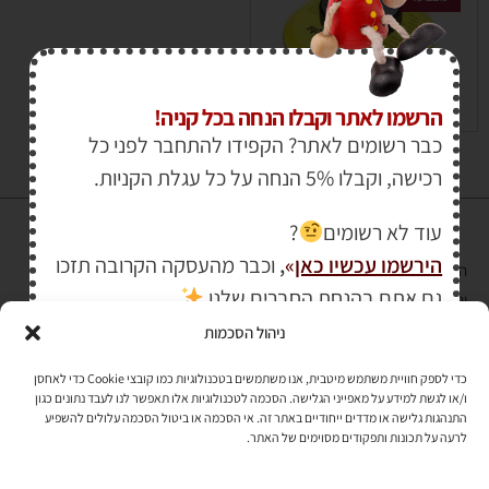
₪
550.00
₪
660.00
הרשמו לאתר וקבלו הנחה בכל קניה!
כבר רשומים לאתר? הקפידו להתחבר לפני כל
רכישה, וקבלו 5% הנחה על כל עגלת הקניות.
עוד לא רשומים
?
הירשמו עכשיו כאן
»
,
וכבר מהעסקה הקרובה תזכו
הרכישה באתר באמצעות כרטיס אשראי מאובטחת במפתח הצפנה EV SSL
גם אתם בהנחת החברים שלנו
והעומד בתקן אבטחה PCI DSS Level-1
ניהול הסכמות
לתקנון האתר
»
כדי לספק חוויית משתמש מיטבית, אנו משתמשים בטכנולוגיות כמו קובצי Cookie כדי לאחסן
ו/או לגשת למידע על מאפייני הגלישה. הסכמה לטכנולוגיות אלו תאפשר לנו לעבד נתונים כגון
התנהגות גלישה או מדדים ייחודיים באתר זה. אי הסכמה או ביטול הסכמה עלולים להשפיע
תהיו בקשר
לרעה על תכונות ותפקודים מסוימים של האתר.
רוצים לקבל מידי פעם מידע? מקסימום פעם בחודש. בלי פרסומות ובלי