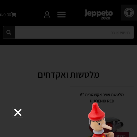
פתח סרגל נגישות
₪0.00
מלטשות ואקדחים
מלטשת אוויר אקצנטרית "6
PHOENIX RED
מבצע!