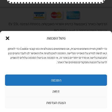
הרכישה באתר באמצעות כרטיס אשראי מאובטחת במפתח הצפנה EV SSL
והעומד בתקן אבטחה PCI DSS Level-1
ניהול הסכמות
לתקנון האתר
»
כדי לספק חוויית משתמש מיטבית, אנו משתמשים בטכנולוגיות כמו קובצי Cookie כדי לאחסן
ו/או לגשת למידע על מאפייני הגלישה. הסכמה לטכנולוגיות אלו תאפשר לנו לעבד נתונים כגון
התנהגות גלישה או מדדים ייחודיים באתר זה. אי הסכמה או ביטול הסכמה עלולים להשפיע
תהיו בקשר
לרעה על תכונות ותפקודים מסוימים של האתר.
רוצים לקבל מידי פעם מידע? מקסימום פעם בחודש. בלי פרסומות ובלי
להטריד. רק טיפים לשימושכם, מידע על דברים חדשים בחנות, מבצעים
וכדומה. מוזמנים להקליד את כתובת המייל שלכם:
הסכמה
דחיה
Copyright © All rights Reserved
JEPPETO 2020
הצגת העדפות
PushUp | Digital Marketing