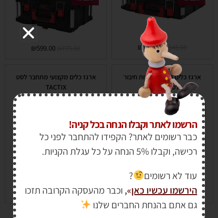
₪
499.00
₪
645.00
₪
599.00
₪
775.00
ארגז כלים גדול +מגירות חיבור
ארגז כלים מקצועי מתחבר לסט
לסט TACTIX
TACTIX
אזל המלאי
הרשמו לאתר וקבלו הנחה בכל קניה!
כבר רשומים לאתר? הקפידו להתחבר לפני כל
מבצע!
מבצע!
רכישה, וקבלו 5% הנחה על כל עגלת הקניות.
עוד לא רשומים
?
הירשמו עכשיו כאן
»
,
וכבר מהעסקה הקרובה תזכו
₪
199.00
₪
390.00
₪
218.00
₪
419.00
גם אתם בהנחת החברים שלנו