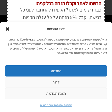
הרשמו לאתר וקבלו הנחה בכל קניה!
לתקנון האתר
»
כבר רשומים לאתר? הקפידו להתחבר לפני כל
רכישה, וקבלו 5% הנחה על כל עגלת הקניות.
תהיו בקשר
עוד לא רשומים
?
ניהול הסכמות
הירשמו עכשיו כאן
»
,
וכבר מהעסקה הקרובה תזכו
רוצים לקבל מידי פעם מידע? מקסימום פעם בחודש. בלי פרסומות ובלי
כדי לספק חוויית משתמש מיטבית, אנו משתמשים בטכנולוגיות כמו קובצי Cookie כדי לאחסן
להטריד. רק טיפים לשימושכם, מידע על דברים חדשים בחנות, מבצעים
גם אתם בהנחת החברים שלנו
ו/או לגשת למידע על מאפייני הגלישה. הסכמה לטכנולוגיות אלו תאפשר לנו לעבד נתונים כגון
וכדומה. מוזמנים להקליד את כתובת המייל שלכם:
התנהגות גלישה או מדדים ייחודיים באתר זה. אי הסכמה או ביטול הסכמה עלולים להשפיע
לרעה על תכונות ותפקודים מסוימים של האתר.
Copyright © All rights Reserved
JEPPETO 2020
הסכמה
PushUp | Digital Marketing
דחיה
הצגת העדפות
מדיניות עוגיות
מדיניות פרטיות
לחנות »