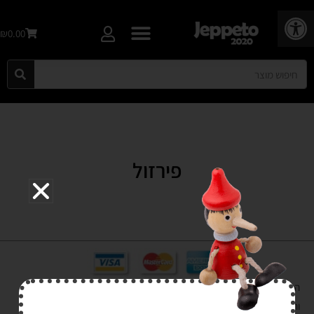
פתח סרגל נגישות
₪0.00
פירזול
הרכישה באתר באמצעות כרטיס אשראי מאובטחת במפתח הצפנה EV SSL
והעומד בתקן אבטחה PCI DSS Level-1