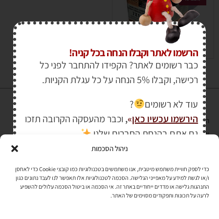
₪
1,050.00
–
₪
950.00
הרשמו לאתר וקבלו הנחה בכל קניה!
כבר רשומים לאתר? הקפידו להתחבר לפני כל
רכישה, וקבלו 5% הנחה על כל עגלת הקניות.
עוד לא רשומים
?
הירשמו עכשיו כאן
»
,
וכבר מהעסקה הקרובה תזכו
הרכישה באתר באמצעות כרטיס אשראי מאובטחת במפתח הצפנה EV SSL
גם אתם בהנחת החברים שלנו
והעומד בתקן אבטחה PCI DSS Level-1
ניהול הסכמות
לתקנון האתר
»
כדי לספק חוויית משתמש מיטבית, אנו משתמשים בטכנולוגיות כמו קובצי Cookie כדי לאחסן
ו/או לגשת למידע על מאפייני הגלישה. הסכמה לטכנולוגיות אלו תאפשר לנו לעבד נתונים כגון
התנהגות גלישה או מדדים ייחודיים באתר זה. אי הסכמה או ביטול הסכמה עלולים להשפיע
תהיו בקשר
לרעה על תכונות ותפקודים מסוימים של האתר.
רוצים לקבל מידי פעם מידע? מקסימום פעם בחודש. בלי פרסומות ובלי