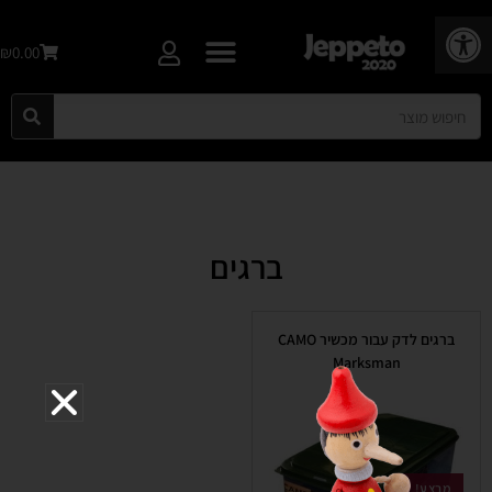
פתח סרגל נגישות
₪0.00
ברגים
ברגים לדק עבור מכשיר CAMO
Marksman
מבצע!