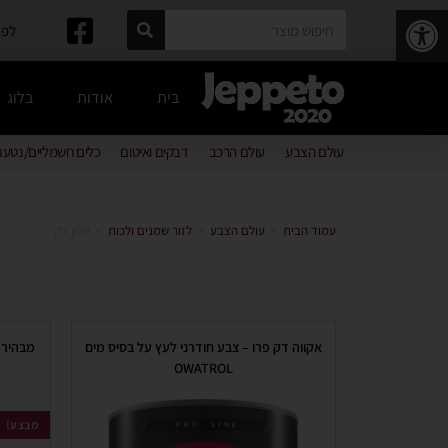
פתח סרגל נגישות
לפרטים: 
בית
אודות
בלוג
עולם הצבע
עולם הרכב
דבקים ואיטום
כלים חשמליים/נטענ
עמוד הבית
>
עולם הצבע
>
לזור שמנים ולכות
>
שמן דק
אקווה דק פרו – צבע חודרני לעץ על בסיס מים
OWATROL
מבצע!