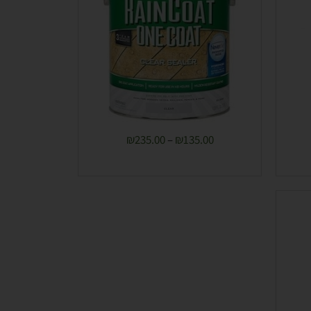
₪
235.00
–
₪
135.00