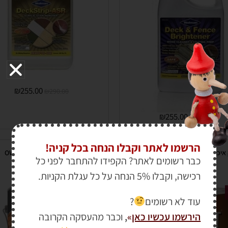
₪
255.00
₪
290.00
₪
255.00
₪
290.00
הרשמו לאתר וקבלו הנחה בכל קניה!
שמן דק איכותי עם וקס לעצים קשים WOLMAN
שמן חודרני לעץ OWATROL
כבר רשומים לאתר? הקפידו להתחבר לפני כל
RAINCOAT PLUS
רכישה, וקבלו 5% הנחה על כל עגלת הקניות.
מבצע!
עוד לא רשומים
?
הירשמו עכשיו כאן
»
,
וכבר מהעסקה הקרובה