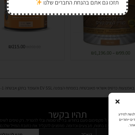
תזכו גם אתם בהנחת החברים שלנו
₪
215.00
₪
260.00
₪
1,196.00
–
₪
99.00
רטיס אשראי מאובטחת במפתח הצפנה EV SSL והעומד בתקן אבטחה PCI DSS Level-1
תהיו בקשר
כמו קובצי Cookie כדי לאחסן ו/או לגשת למידע
ל מידי פעם מידע? מקסימום פעם בחודש. בלי פרסומות ובלי להטריד. רק טיפים לשימ
ים ייחודיים
 על דברים חדשים בחנות, מבצעים וכדומה. מוזמנים להקליד את כתובת המייל שלכם:
אתר.
מנוי לניוזלט