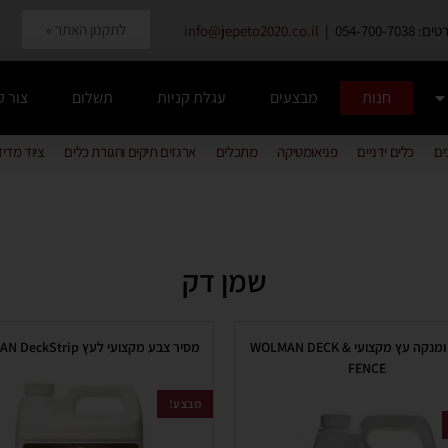
לתקנון האתר »
054-700-7038 |
info@jepeto2020.co.il
חנות
מבצעים
עגלת קניות
תשלום
צור 
ים
כלים ידניים
פניאומטיקה
מתכלים
ארגזים תיקים וחגורת כלים
ציוד מדי
שמן דק
מבהיר ומנקה עץ מקצועי WOLMAN DECK &
מסיר צבע מקצועי לעץ WOLMAN DeckStrip
FENCE
מבצע!