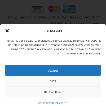
הרכישה באתר באמצעות כרטיס אשראי מאובטחת במפתח הצפנה EV SSL
והעומד בתקן אבטחה PCI DSS Level-1
ניהול הסכמות
לתקנון האתר
»
כדי לספק חוויית משתמש מיטבית, אנו משתמשים בטכנולוגיות כמו קובצי Cookie כדי לאחסן
ו/או לגשת למידע על מאפייני הגלישה. הסכמה לטכנולוגיות אלו תאפשר לנו לעבד נתונים כגון
התנהגות גלישה או מדדים ייחודיים באתר זה. אי הסכמה או ביטול הסכמה עלולים להשפיע
תהיו בקשר
לרעה על תכונות ותפקודים מסוימים של האתר.
רוצים לקבל מידי פעם מידע? מקסימום פעם בחודש. בלי פרסומות ובלי
להטריד. רק טיפים לשימושכם, מידע על דברים חדשים בחנות, מבצעים
וכדומה. מוזמנים להקליד את כתובת המייל שלכם:
הסכמה
דחיה
Copyright © All rights Reserved
JEPPETO 2020
הצגת העדפות
PushUp | Digital Marketing
מדיניות עוגיות
מדיניות פרטיות
לחנות »