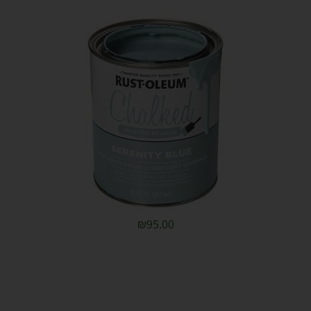
₪
95.00