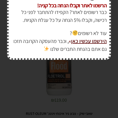
הרשמו לאתר וקבלו הנחה בכל קניה!
פלואטרול מרכך צבע – FLOOD FLOERTROL
כבר רשומים לאתר? הקפידו להתחבר לפני כל
רכישה, וקבלו 5% הנחה על כל עגלת הקניות.
עוד לא רשומים
?
הירשמו עכשיו כאן
»
,
וכבר מהעסקה הקרובה תזכו
גם אתם בהנחת החברים שלנו
₪
119.00
שאבי שיק – צבע גיר איכותי וינטג' RUST-OLEUM