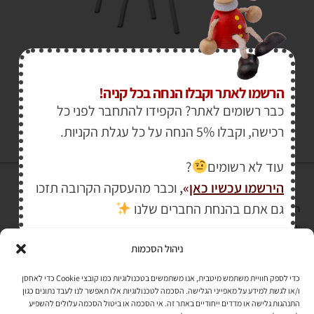
₪
699.00
₪
800.00
הרשמו לאתר וקבלו הנחה בכל קניה!
כבר רשומים לאתר? הקפידו להתחבר לפני כל
רכישה, וקבלו 5% הנחה על כל עגלת הקניות.
עוד לא רשומים
?
הירשמו עכשיו כאן
»
,
וכבר מהעסקה הקרובה תזכו
גם אתם בהנחת החברים שלנו
הרכישה באתר באמצעות כרטיס אשראי מאובטחת במפתח הצפנה EV SSL
והעומד בתקן אבטחה PCI DSS Level-1
ניהול הסכמות
לתקנון האתר
»
כדי לספק חוויית משתמש מיטבית, אנו משתמשים בטכנולוגיות כמו קובצי Cookie כדי לאחסן
ו/או לגשת למידע על מאפייני הגלישה. הסכמה לטכנולוגיות אלו תאפשר לנו לעבד נתונים כגון
התנהגות גלישה או מדדים ייחודיים באתר זה. אי הסכמה או ביטול הסכמה עלולים להשפיע