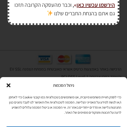
הירשמו עכשיו כאן
»
,
וכבר מהעסקה הקרובה תזכו
₪
279.00
גם אתם בהנחת החברים שלנו
₪
299.00
הרכישה באתר באמצעות כרטיס אשראי מאובטחת במפתח הצפנה EV SSL
והעומד בתקן אבטחה PCI DSS Level-1
ניהול הסכמות
לתקנון האתר
»
כדי לספק חוויית משתמש מיטבית, אנו משתמשים בטכנולוגיות כמו קובצי Cookie כדי לאחסן
ו/או לגשת למידע על מאפייני הגלישה. הסכמה לטכנולוגיות אלו תאפשר לנו לעבד נתונים כגון
התנהגות גלישה או מדדים ייחודיים באתר זה. אי הסכמה או ביטול הסכמה עלולים להשפיע
תהיו בקשר
לרעה על תכונות ותפקודים מסוימים של האתר.
רוצים לקבל מידי פעם מידע? מקסימום פעם בחודש. בלי פרסומות ובלי