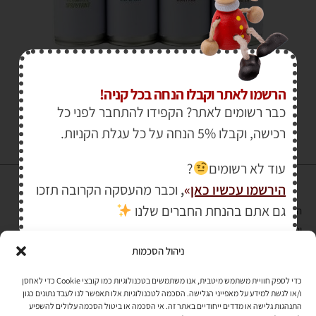
₪
34.00
הרשמו לאתר וקבלו הנחה בכל קניה!
כבר רשומים לאתר? הקפידו להתחבר לפני כל
רכישה, וקבלו 5% הנחה על כל עגלת הקניות.
עוד לא רשומים
?
הירשמו עכשיו כאן
»
,
וכבר מהעסקה הקרובה תזכו
גם אתם בהנחת החברים שלנו
הרכישה באתר באמצעות כרטיס אשראי מאובטחת במפתח הצפנה EV SSL
והעומד בתקן אבטחה PCI DSS Level-1
ניהול הסכמות
לתקנון האתר
»
כדי לספק חוויית משתמש מיטבית, אנו משתמשים בטכנולוגיות כמו קובצי Cookie כדי לאחסן
ו/או לגשת למידע על מאפייני הגלישה. הסכמה לטכנולוגיות אלו תאפשר לנו לעבד נתונים כגון
התנהגות גלישה או מדדים ייחודיים באתר זה. אי הסכמה או ביטול הסכמה עלולים להשפיע