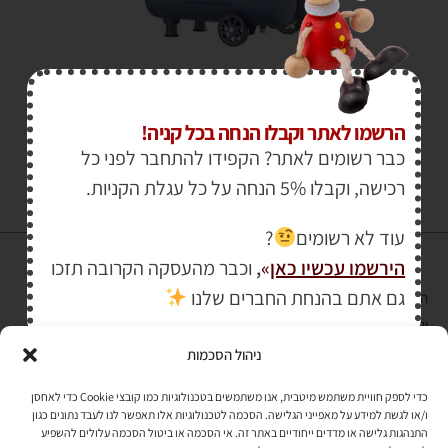
₪
1,298.00
₪
1,540.00
הרשמו לאתר וקבלו הנחה בכל קניה!
כבר רשומים לאתר? הקפידו להתחבר לפני כל
רכישה, וקבלו 5% הנחה על כל עגלת הקניות.
עוד לא רשומים
?
הירשמו עכשיו כאן
»
,
וכבר מהעסקה הקרובה תזכו
גם אתם בהנחת החברים שלנו
הרכישה באתר באמצעות כרטיס אשראי מאובטחת במפתח הצפנה EV SSL
והעומד בתקן אבטחה PCI DSS Level-1
ניהול הסכמות
לתקנון האתר
»
כדי לספק חוויית משתמש מיטבית, אנו משתמשים בטכנולוגיות כמו קובצי Cookie כדי לאחסן
ו/או לגשת למידע על מאפייני הגלישה. הסכמה לטכנולוגיות אלו תאפשר לנו לעבד נתונים כגון
התנהגות גלישה או מדדים ייחודיים באתר זה. אי הסכמה או ביטול הסכמה עלולים להשפיע