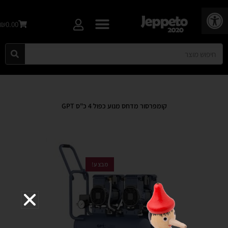
פתח סרגל נגישות
₪0.00
קומפרסור מדחס מנוע כפול 4 כ"ס GPT
מבצע!