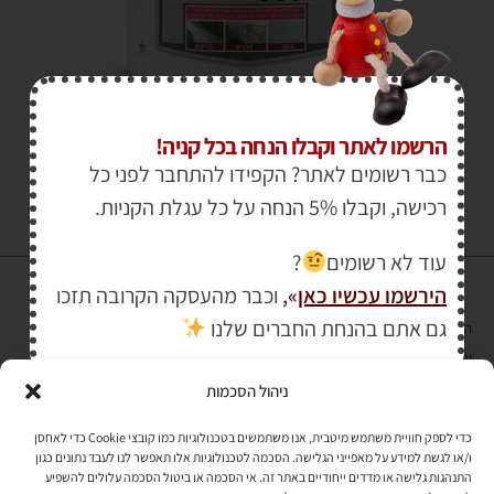
₪
259.00
–
₪
89.00
הרשמו לאתר וקבלו הנחה בכל קניה!
כבר רשומים לאתר? הקפידו להתחבר לפני כל
רכישה, וקבלו 5% הנחה על כל עגלת הקניות.
עוד לא רשומים
?
הירשמו עכשיו כאן
»
,
וכבר מהעסקה הקרובה תזכו
גם אתם בהנחת החברים שלנו
הרכישה באתר באמצעות כרטיס אשראי מאובטחת במפתח הצפנה EV SSL
והעומד בתקן אבטחה PCI DSS Level-1
ניהול הסכמות
לתקנון האתר
»
כדי לספק חוויית משתמש מיטבית, אנו משתמשים בטכנולוגיות כמו קובצי Cookie כדי לאחסן
ו/או לגשת למידע על מאפייני הגלישה. הסכמה לטכנולוגיות אלו תאפשר לנו לעבד נתונים כגון
התנהגות גלישה או מדדים ייחודיים באתר זה. אי הסכמה או ביטול הסכמה עלולים להשפיע