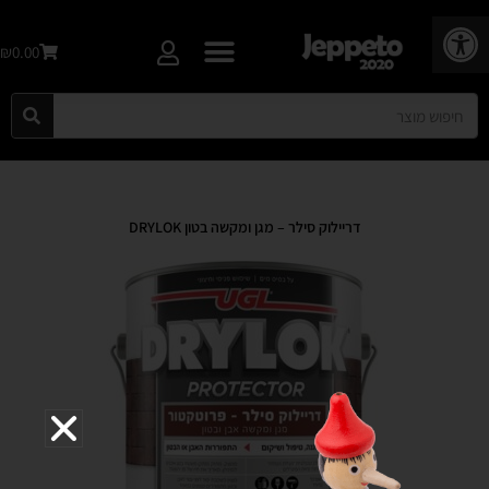
פתח סרגל נגישות
₪0.00
דריילוק סילר – מגן ומקשה בטון DRYLOK