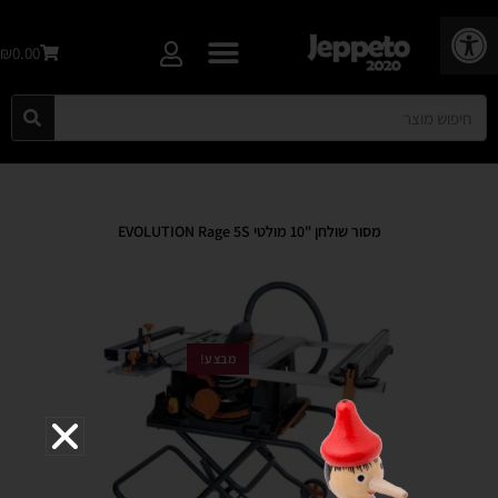
פתח סרגל נגישות
₪0.00
מסור שולחן "10 מולטי EVOLUTION Rage 5S
מבצע!