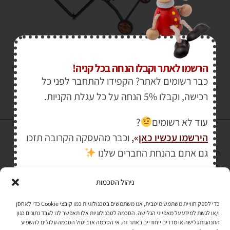
₪
2,150.00
₪
2,850.00
הרשמו לאתר וקבלו הנחה בכל קניה!
כבר רשומים לאתר? הקפידו להתחבר לפני כל
רכישה, וקבלו 5% הנחה על כל עגלת הקניות.
עוד לא רשומים
?
הירשמו עכשיו כאן
»
,
וכבר מהעסקה הקרובה תזכו
גם אתם בהנחת החברים שלנו
הרכישה באתר באמצעות כרטיס אשראי מאובטחת במפתח הצפנה EV SSL
והעומד בתקן אבטחה PCI DSS Level-1
ניהול הסכמות
לתקנון האתר
»
כדי לספק חוויית משתמש מיטבית, אנו משתמשים בטכנולוגיות כמו קובצי Cookie כדי לאחסן
ו/או לגשת למידע על מאפייני הגלישה. הסכמה לטכנולוגיות אלו תאפשר לנו לעבד נתונים כגון
התנהגות גלישה או מדדים ייחודיים באתר זה. אי הסכמה או ביטול הסכמה עלולים להשפיע