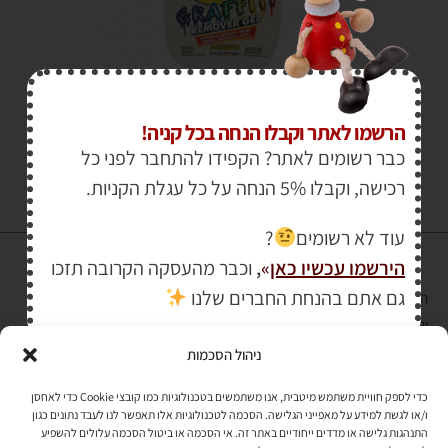
₪
70.00
₪
79.00
הרשמו לאתר וקבלו הנחה בכל קניה!
כבר רשומים לאתר? הקפידו להתחבר לפני כל
רכישה, וקבלו 5% הנחה על כל עגלת הקניות.
עוד לא רשומים
?
הירשמו עכשיו כאן
»
,
וכבר מהעסקה הקרובה תזכו
גם אתם בהנחת החברים שלנו
הרכישה באתר באמצעות כרטיס אשראי מאובטחת במפתח הצפנה EV SSL
והעומד בתקן אבטחה PCI DSS Level-1
ניהול הסכמות
לתקנון האתר
»
כדי לספק חוויית משתמש מיטבית, אנו משתמשים בטכנולוגיות כמו קובצי Cookie כדי לאחסן
ו/או לגשת למידע על מאפייני הגלישה. הסכמה לטכנולוגיות אלו תאפשר לנו לעבד נתונים כגון
התנהגות גלישה או מדדים ייחודיים באתר זה. אי הסכמה או ביטול הסכמה עלולים להשפיע