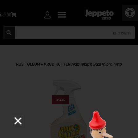
פתח סרגל נגישות
₪0.00
מסיר גרפיטי וצבע מקצועי מבית RUST OLEUM – KRUD KUTTER
מבצע!