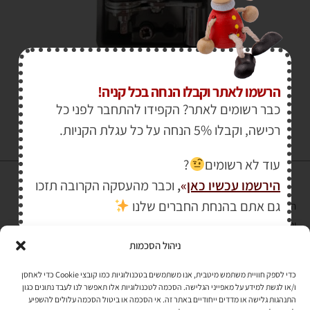
₪
269.00
הרשמו לאתר וקבלו הנחה בכל קניה!
כבר רשומים לאתר? הקפידו להתחבר לפני כל
רכישה, וקבלו 5% הנחה על כל עגלת הקניות.
עוד לא רשומים
?
הירשמו עכשיו כאן
»
,
וכבר מהעסקה הקרובה תזכו
גם אתם בהנחת החברים שלנו
הרכישה באתר באמצעות כרטיס אשראי מאובטחת במפתח הצפנה EV SSL
והעומד בתקן אבטחה PCI DSS Level-1
ניהול הסכמות
לתקנון האתר
»
כדי לספק חוויית משתמש מיטבית, אנו משתמשים בטכנולוגיות כמו קובצי Cookie כדי לאחסן
ו/או לגשת למידע על מאפייני הגלישה. הסכמה לטכנולוגיות אלו תאפשר לנו לעבד נתונים כגון
התנהגות גלישה או מדדים ייחודיים באתר זה. אי הסכמה או ביטול הסכמה עלולים להשפיע