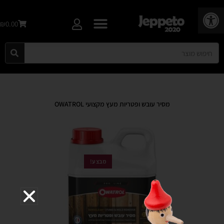
פתח סרגל נגישות
₪0.00
מסיר עובש ופטריות מעץ מקצועי OWATROL
מבצע!