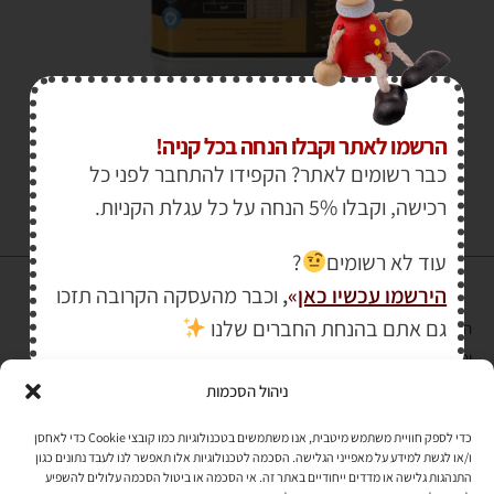
₪
250.00
₪
269.00
הרשמו לאתר וקבלו הנחה בכל קניה!
כבר רשומים לאתר? הקפידו להתחבר לפני כל
רכישה, וקבלו 5% הנחה על כל עגלת הקניות.
עוד לא רשומים
?
הירשמו עכשיו כאן
»
,
וכבר מהעסקה הקרובה תזכו
גם אתם בהנחת החברים שלנו
הרכישה באתר באמצעות כרטיס אשראי מאובטחת במפתח הצפנה EV SSL
והעומד בתקן אבטחה PCI DSS Level-1
ניהול הסכמות
לתקנון האתר
»
כדי לספק חוויית משתמש מיטבית, אנו משתמשים בטכנולוגיות כמו קובצי Cookie כדי לאחסן
ו/או לגשת למידע על מאפייני הגלישה. הסכמה לטכנולוגיות אלו תאפשר לנו לעבד נתונים כגון
התנהגות גלישה או מדדים ייחודיים באתר זה. אי הסכמה או ביטול הסכמה עלולים להשפיע