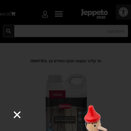
פתח סרגל נגישות
₪0.00
ווד קלינר מקצועי מנקה ומחדש עץ OWATROL
מבצע!