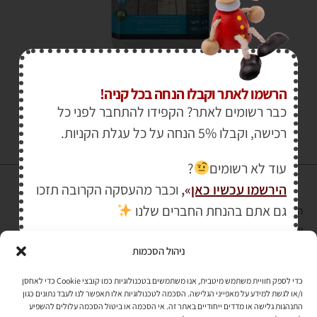
₪
139.00
₪
160.00
הרשמו לאתר וקבלו הנחה בכל קניה!
כבר רשומים לאתר? הקפידו להתחבר לפני כל
רכישה, וקבלו 5% הנחה על כל עגלת הקניות.
עוד לא רשומים
?
הירשמו עכשיו כאן
»
,
וכבר מהעסקה הקרובה תזכו
גם אתם בהנחת החברים שלנו
הרכישה באתר באמצעות כרטיס אשראי מאובטחת במפתח הצפנה EV SSL
והעומד בתקן אבטחה PCI DSS Level-1
ניהול הסכמות
לתקנון האתר
»
כדי לספק חוויית משתמש מיטבית, אנו משתמשים בטכנולוגיות כמו קובצי Cookie כדי לאחסן
ו/או לגשת למידע על מאפייני הגלישה. הסכמה לטכנולוגיות אלו תאפשר לנו לעבד נתונים כגון
התנהגות גלישה או מדדים ייחודיים באתר זה. אי הסכמה או ביטול הסכמה עלולים להשפיע