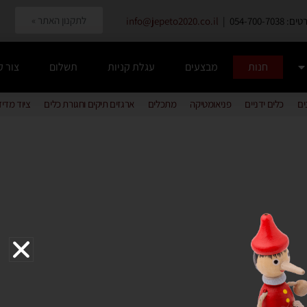
לתקנון האתר »
054-700-7038 |
info@jepeto2020.co.il
חנות
מבצעים
עגלת קניות
תשלום
צור 
ים
כלים ידניים
פניאומטיקה
מתכלים
ארגזים תיקים וחגורת כלים
ציוד מדי