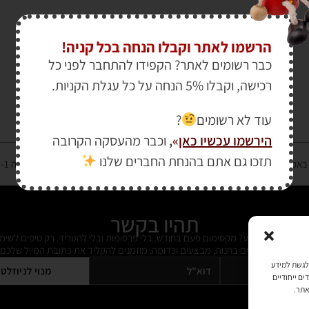
הרשמו לאתר וקבלו הנחה בכל קניה!
כבר רשומים לאתר? הקפידו להתחבר לפני כל
רכישה, וקבלו 5% הנחה על כל עגלת הקניות.
עוד לא רשומים
?
הירשמו עכשיו כאן
»
,
וכבר מהעסקה הקרובה
תזכו גם אתם בהנחת החברים שלנו
רטיס אשראי מאובטחת במפתח הצפנה EV SSL והעומד בתקן אבטחה PCI DSS Level-1
תהיו בקשר
ל מידי פעם מידע? מקסימום פעם בחודש. בלי פרסומות ובלי להטריד. רק טיפים לשימ
 על דברים חדשים בחנות, מבצעים וכדומה. מוזמנים להקליד את כתובת המייל שלכם:
כמו קובצי Cookie כדי לאחסן ו/או לגשת למידע
מנוי לניוזלט
ים ייחודיים
אתר.