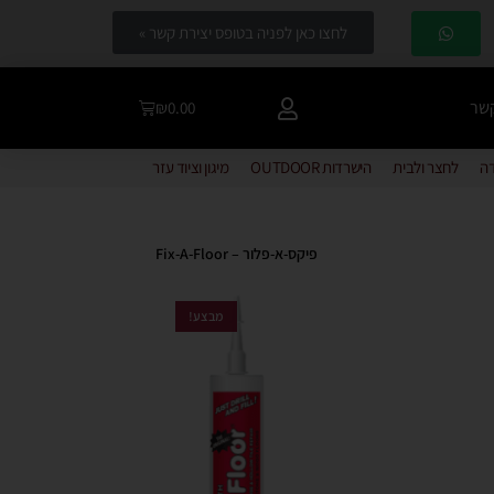
לחצו כאן לפניה בטופס יצירת קשר »
קשר
₪
0.00
דה
לחצר ולבית
הישרדות OUTDOOR
מיגון וציוד עזר
פיקס-א-פלור – Fix-A-Floor
מבצע!