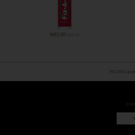
₪
81.00
₪
88.00
ושכם,
ר