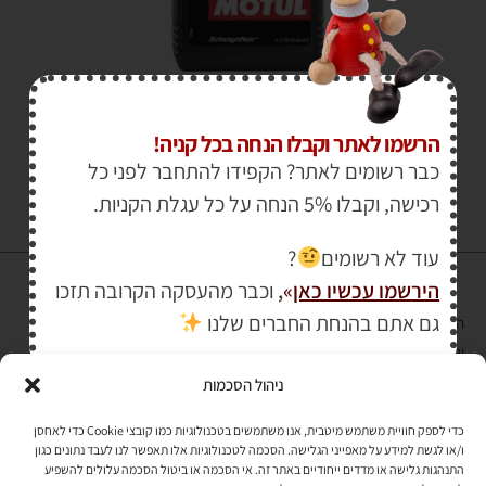
₪
238.00
–
₪
55.00
הרשמו לאתר וקבלו הנחה בכל קניה!
כבר רשומים לאתר? הקפידו להתחבר לפני כל
רכישה, וקבלו 5% הנחה על כל עגלת הקניות.
עוד לא רשומים
?
הירשמו עכשיו כאן
»
,
וכבר מהעסקה הקרובה תזכו
גם אתם בהנחת החברים שלנו
הרכישה באתר באמצעות כרטיס אשראי מאובטחת במפתח הצפנה EV SSL
והעומד בתקן אבטחה PCI DSS Level-1
ניהול הסכמות
לתקנון האתר
»
כדי לספק חוויית משתמש מיטבית, אנו משתמשים בטכנולוגיות כמו קובצי Cookie כדי לאחסן
ו/או לגשת למידע על מאפייני הגלישה. הסכמה לטכנולוגיות אלו תאפשר לנו לעבד נתונים כגון
התנהגות גלישה או מדדים ייחודיים באתר זה. אי הסכמה או ביטול הסכמה עלולים להשפיע