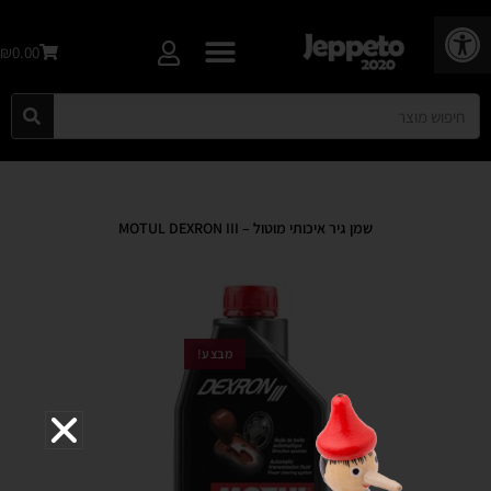
פתח סרגל נגישות
₪0.00
שמן גיר איכותי מוטול – MOTUL DEXRON III
מבצע!