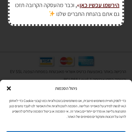
הירשמו עכשיו כאן
»
,
וכבר מהעסקה הקרובה תזכו
₪
34.00
גם אתם בהנחת החברים שלנו
הרכישה באתר באמצעות כרטיס אשראי מאובטחת במפתח הצפנה EV SSL
והעומד בתקן אבטחה PCI DSS Level-1
ניהול הסכמות
לתקנון האתר
»
כדי לספק חוויית משתמש מיטבית, אנו משתמשים בטכנולוגיות כמו קובצי Cookie כדי לאחסן
ו/או לגשת למידע על מאפייני הגלישה. הסכמה לטכנולוגיות אלו תאפשר לנו לעבד נתונים כגון
התנהגות גלישה או מדדים ייחודיים באתר זה. אי הסכמה או ביטול הסכמה עלולים להשפיע
תהיו בקשר
לרעה על תכונות ותפקודים מסוימים של האתר.
רוצים לקבל מידי פעם מידע? מקסימום פעם בחודש. בלי פרסומות ובלי