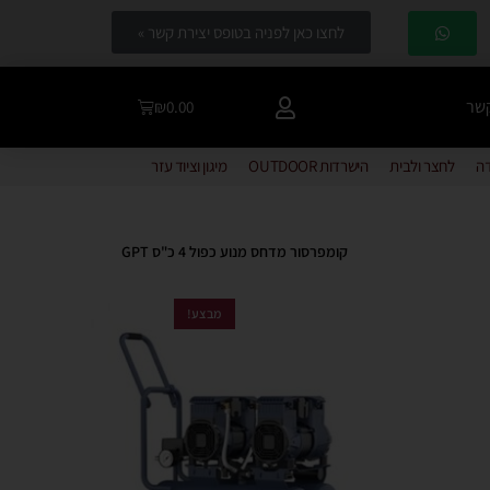
לחצו כאן לפניה בטופס יצירת קשר »
קשר
₪
0.00
דה
לחצר ולבית
הישרדות OUTDOOR
מיגון וציוד עזר
קומפרסור מדחס מנוע כפול 4 כ"ס GPT
מבצע!