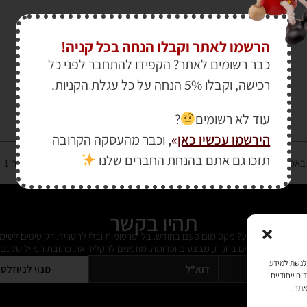
הרשמו לאתר וקבלו הנחה בכל קניה!
כבר רשומים לאתר? הקפידו להתחבר לפני כל
רכישה, וקבלו 5% הנחה על כל עגלת הקניות.
עוד לא רשומים
?
הירשמו עכשיו כאן
»
,
וכבר מהעסקה הקרובה
תזכו גם אתם בהנחת החברים שלנו
רטיס אשראי מאובטחת במפתח הצפנה EV SSL והעומד בתקן אבטחה PCI DSS Level-1
תהיו בקשר
ל מידי פעם מידע? מקסימום פעם בחודש. בלי פרסומות ובלי להטריד. רק טיפים לשימ
 על דברים חדשים בחנות, מבצעים וכדומה. מוזמנים להקליד את כתובת המייל שלכם:
כמו קובצי Cookie כדי לאחסן ו/או לגשת למידע
מנוי לניוזלט
ים ייחודיים
אתר.