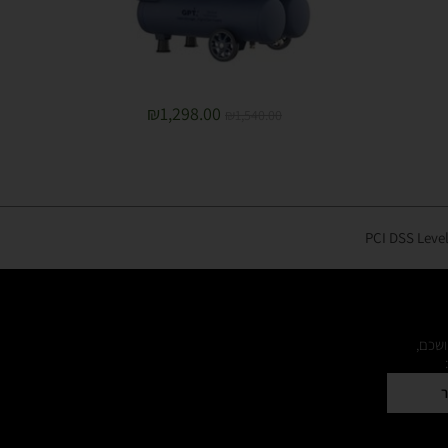
₪
1,298.00
₪
1,540.00
ושכם,
ר