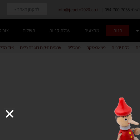
לתקנון האתר »
054-700-7038 |
info@jepeto2020.co.il
חנות
מבצעים
עגלת קניות
תשלום
צור 
ים
כלים ידניים
פניאומטיקה
מתכלים
ארגזים תיקים וחגורת כלים
ציוד מדי