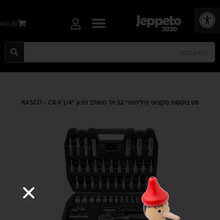
פתח סרגל נגישות
₪0.00
סט בוקסות מקצועי מילימטרי 52 יח' משולב הינע “1/4 KASCO – CR-V