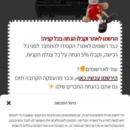
₪
199.00
הרשמו לאתר וקבלו הנחה בכל קניה!
כבר רשומים לאתר? הקפידו להתחבר לפני כל
רכישה, וקבלו 5% הנחה על כל עגלת הקניות.
עוד לא רשומים
?
הירשמו עכשיו כאן
»
,
וכבר מהעסקה הקרובה תזכו
גם אתם בהנחת החברים שלנו
הרכישה באתר באמצעות כרטיס אשראי מאובטחת במפתח הצפנה EV SSL
והעומד בתקן אבטחה PCI DSS Level-1
ניהול הסכמות
לתקנון האתר
»
כדי לספק חוויית משתמש מיטבית, אנו משתמשים בטכנולוגיות כמו קובצי Cookie כדי לאחסן
ו/או לגשת למידע על מאפייני הגלישה. הסכמה לטכנולוגיות אלו תאפשר לנו לעבד נתונים כגון
התנהגות גלישה או מדדים ייחודיים באתר זה. אי הסכמה או ביטול הסכמה עלולים להשפיע