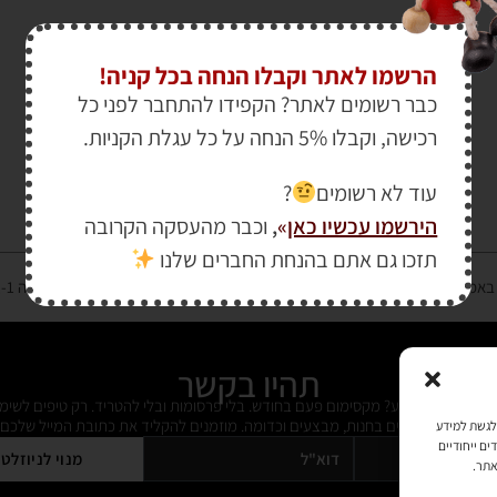
הרשמו לאתר וקבלו הנחה בכל קניה!
כבר רשומים לאתר? הקפידו להתחבר לפני כל
רכישה, וקבלו 5% הנחה על כל עגלת הקניות.
עוד לא רשומים
?
הירשמו עכשיו כאן
»
,
וכבר מהעסקה הקרובה
תזכו גם אתם בהנחת החברים שלנו
רטיס אשראי מאובטחת במפתח הצפנה EV SSL והעומד בתקן אבטחה PCI DSS Level-1
תהיו בקשר
ל מידי פעם מידע? מקסימום פעם בחודש. בלי פרסומות ובלי להטריד. רק טיפים לשימ
 על דברים חדשים בחנות, מבצעים וכדומה. מוזמנים להקליד את כתובת המייל שלכם:
כמו קובצי Cookie כדי לאחסן ו/או לגשת למידע
ים ייחודיים
מנוי לניוזלט
אתר.