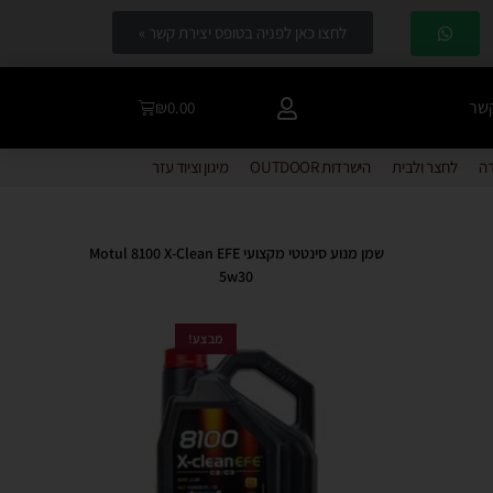
לחצו כאן לפניה בטופס יצירת קשר »
קשר
₪
0.00
דה
לחצר ולבית
הישרדות OUTDOOR
מיגון וציוד עזר
שמן מנוע סינטטי מקצועי Motul 8100 X-Clean EFE
5w30
מבצע!