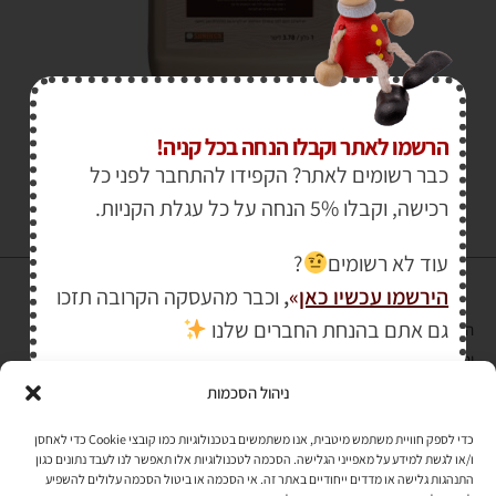
₪
195.00
₪
249.00
הרשמו לאתר וקבלו הנחה בכל קניה!
כבר רשומים לאתר? הקפידו להתחבר לפני כל
רכישה, וקבלו 5% הנחה על כל עגלת הקניות.
עוד לא רשומים
?
הירשמו עכשיו כאן
»
,
וכבר מהעסקה הקרובה תזכו
גם אתם בהנחת החברים שלנו
הרכישה באתר באמצעות כרטיס אשראי מאובטחת במפתח הצפנה EV SSL
והעומד בתקן אבטחה PCI DSS Level-1
ניהול הסכמות
לתקנון האתר
»
כדי לספק חוויית משתמש מיטבית, אנו משתמשים בטכנולוגיות כמו קובצי Cookie כדי לאחסן
ו/או לגשת למידע על מאפייני הגלישה. הסכמה לטכנולוגיות אלו תאפשר לנו לעבד נתונים כגון
התנהגות גלישה או מדדים ייחודיים באתר זה. אי הסכמה או ביטול הסכמה עלולים להשפיע