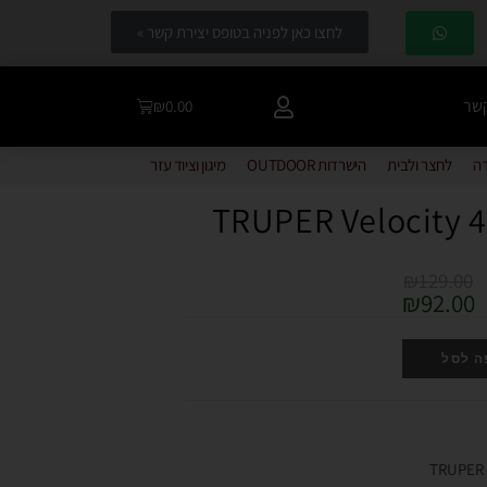
לחצו כאן לפניה בטופס יצירת קשר »
קשר
₪
0.00
דה
לחצר ולבית
הישרדות OUTDOOR
מיגון וציוד עזר
₪
129.00
₪
92.00
ה לסל