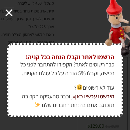
משקל : 450 ג' 1 ליברה .
ידית ארגונומית נוחה במיוחד NYLON
עמידות לאורך זמן ושיכוך זעזועים 
אורך 225 מ"מ 9".
מארז פלסטי לאחסון והובלה נוחים.
זמן אספקה : עד 10 ימי עסקים
הרשמו לאתר וקבלו הנחה בכל קניה!
גרזן הישרדות רב תכליתי
כבר רשומים לאתר? הקפידו להתחבר לפני כל
Roher Pro surviving
רכישה, וקבלו 5% הנחה על כל עגלת הקניות.
מבצע!
עוד לא רשומים
?
הירשמו עכשיו כאן
»
,
וכבר מהעסקה הקרובה
תזכו גם אתם בהנחת החברים שלנו
₪
129.00
₪
149.00