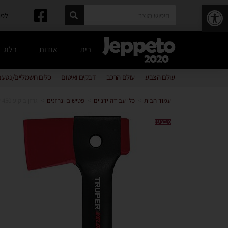
פתח סרגל נגישות
לפרטים: 
בית
אודות
בלוג
עולם הצבע
עולם הרכב
דבקים ואיטום
כלים חשמליים/נטענ
עמוד הבית
>
כלי עבודה ידניים
>
פטישים וגרזנים
>
גרזן ביקוע 450 TRUPER Velocity
מבצע!