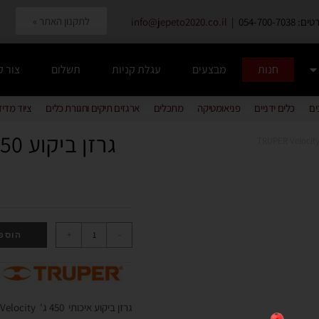
לתקנון האתר »
054-700-7038 |
info@jepeto2020.co.il
חנות
מבצעים
עגלת קניות
תשלום
צור 
ים
כלים ידניים
פניאומטיקה
מתכלים
ארגזים תיקים וחגורת כלים
ציוד מדי
גרזן ביקוע 450 TRUPER Velocity
+
-
הוספ
גרזן ביקוע איכותי 450 ג' TRUPER Velocity