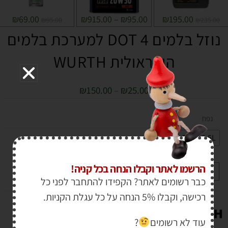
₪
69.00
₪
915.00
–
₪
95.00
₪
195.00
₪
95.00
₪
235.00
נוזל בלמים DOT 4 למערכת בלמים
הידראולית WURTH
₪
150.00
–
₪
25.00
נפח
5L
0.5L
הרשמו לאתר וקבלו הנחה בכל קניה!
+
-
הוספה לסל
כבר רשומים לאתר? הקפידו להתחבר לפני כל
רכישה, וקבלו 5% הנחה על כל עגלת הקניות.
עוד לא רשומים
?