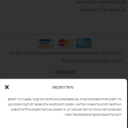
לקבלת מפרט טכני מלא, צור קשר.
זמן אספקה :עד 10 ימי עסקים.
הרכישה באתר באמצעות כרטיס אשראי מאובטחת במפתח הצפנה EV SSL
והעומד בתקן אבטחה PCI DSS Level-1
לתקנון האתר
»
ניהול הסכמות
תהיו בקשר
כדי לספק חוויית משתמש מיטבית, אנו משתמשים בטכנולוגיות כמו קובצי Cookie כדי לאחסן
ו/או לגשת למידע על מאפייני הגלישה. הסכמה לטכנולוגיות אלו תאפשר לנו לעבד נתונים כגון
רוצים לקבל מידי פעם מידע? מקסימום פעם בחודש. בלי פרסומות ובלי
התנהגות גלישה או מדדים ייחודיים באתר זה. אי הסכמה או ביטול הסכמה עלולים להשפיע
להטריד. רק טיפים לשימושכם, מידע על דברים חדשים בחנות, מבצעים
לרעה על תכונות ותפקודים מסוימים של האתר.
וכדומה. מוזמנים להקליד את כתובת המייל שלכם: