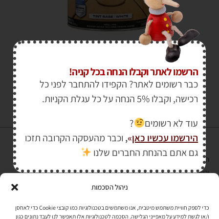
₪
1,360.00
–
₪
115.00
הרשמו לאתר וקבלו הנחה בכל קניה!
כבר רשומים לאתר? הקפידו להתחבר לפני כל
רכישה, וקבלו 5% הנחה על כל עגלת הקניות.
עוד לא רשומים
?
הירשמו עכשיו כאן
»
,
וכבר מהעסקה הקרובה תזכו
גם אתם בהנחת החברים שלנו
הרכישה באתר באמצעות כרטיס אשראי מאובטחת במפתח הצפנה EV SSL
והעומד בתקן אבטחה PCI DSS Level-1
ניהול הסכמות
לתקנון האתר
»
כדי לספק חוויית משתמש מיטבית, אנו משתמשים בטכנולוגיות כמו קובצי Cookie כדי לאחסן
ו/או לגשת למידע על מאפייני הגלישה. הסכמה לטכנולוגיות אלו תאפשר לנו לעבד נתונים כגון