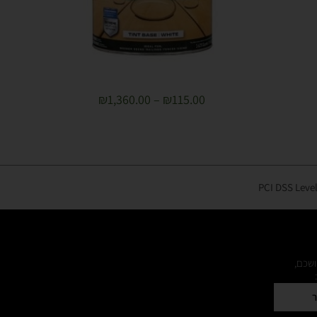
₪
1,360.00
–
₪
115.00
ושכם,
ר