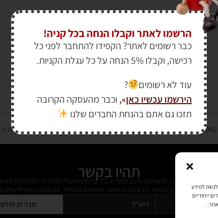
הרשמו לאתר וקבלו הנחה בכל קניה!
כבר רשומים לאתר? הקפידו להתחבר לפני כל
רכישה, וקבלו 5% הנחה על כל עגלת הקניות.
עוד לא רשומים
?
הירשמו עכשיו כאן
»
,
וכבר מהעסקה הקרובה
תזכו גם אתם בהנחת החברים שלנו
רטיס אשראי מאובטחת במפתח הצפנה EV SSL והעומד בתקן אבטחה PCI DSS Level-1
תהיו בקשר
ל מידי פעם מידע? מקסימום פעם בחודש. בלי פרסומות ובלי להטריד. רק טיפים לשימ
כמו קובצי Cookie כדי לאחסן ו/או לגשת למידע
 על דברים חדשים בחנות, מבצעים וכדומה. מוזמנים להקליד את כתובת המייל שלכם:
ים ייחודיים
מנוי לניוזלט
אתר.