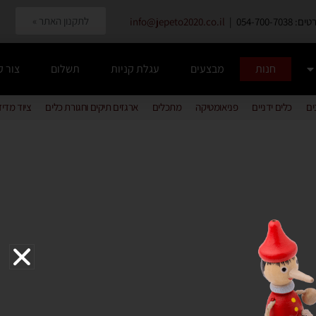
לתקנון האתר »
054-700-7038 |
info@jepeto2020.co.il
חנות
מבצעים
עגלת קניות
תשלום
צור 
ים
כלים ידניים
פניאומטיקה
מתכלים
ארגזים תיקים וחגורת כלים
ציוד מדי