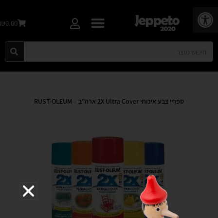
פתח סרגל נגישות
₪0.00
ספריי צבע איכותי 2X Ultra Cover ארה"ב – RUST-OLEUM