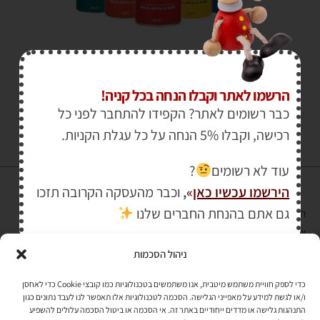
₪
30.00
הרשמו לאתר וקבלו הנחה בכל קניה!
כבר רשומים לאתר? הקפידו להתחבר לפני כל
רכישה, וקבלו 5% הנחה על כל עגלת הקניות.
עוד לא רשומים
?
הירשמו עכשיו כאן
»
,
וכבר מהעסקה הקרובה תזכו
גם אתם בהנחת החברים שלנו
הרכישה באתר באמצעות כרטיס אשראי מאובטחת במפתח הצפנה EV SSL
והעומד בתקן אבטחה PCI DSS Level-1
ניהול הסכמות
לתקנון האתר
»
כדי לספק חוויית משתמש מיטבית, אנו משתמשים בטכנולוגיות כמו קובצי Cookie כדי לאחסן
ו/או לגשת למידע על מאפייני הגלישה. הסכמה לטכנולוגיות אלו תאפשר לנו לעבד נתונים כגון
התנהגות גלישה או מדדים ייחודיים באתר זה. אי הסכמה או ביטול הסכמה עלולים להשפיע