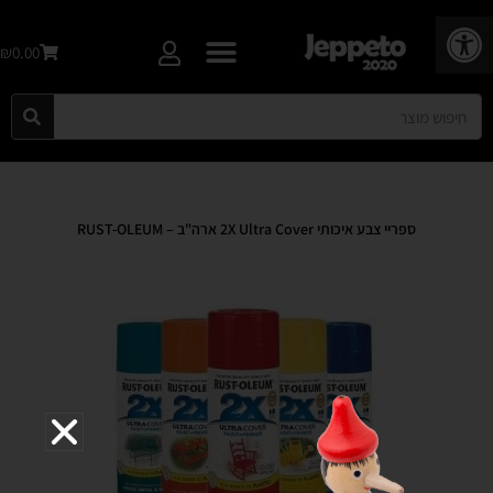
פתח סרגל נגישות
₪0.00
ספריי צבע איכותי 2X Ultra Cover ארה"ב – RUST-OLEUM