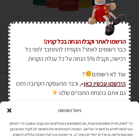
₪
30.00
הרשמו לאתר וקבלו הנחה בכל קניה!
כבר רשומים לאתר? הקפידו להתחבר לפני כל
רכישה, וקבלו 5% הנחה על כל עגלת הקניות.
עוד לא רשומים
?
הירשמו עכשיו כאן
»
,
וכבר מהעסקה הקרובה תזכו
גם אתם בהנחת החברים שלנו
הרכישה באתר באמצעות כרטיס אשראי מאובטחת במפתח הצפנה EV SSL
והעומד בתקן אבטחה PCI DSS Level-1
ניהול הסכמות
לתקנון האתר
»
כדי לספק חוויית משתמש מיטבית, אנו משתמשים בטכנולוגיות כמו קובצי Cookie כדי לאחסן
ו/או לגשת למידע על מאפייני הגלישה. הסכמה לטכנולוגיות אלו תאפשר לנו לעבד נתונים כגון
התנהגות גלישה או מדדים ייחודיים באתר זה. אי הסכמה או ביטול הסכמה עלולים להשפיע