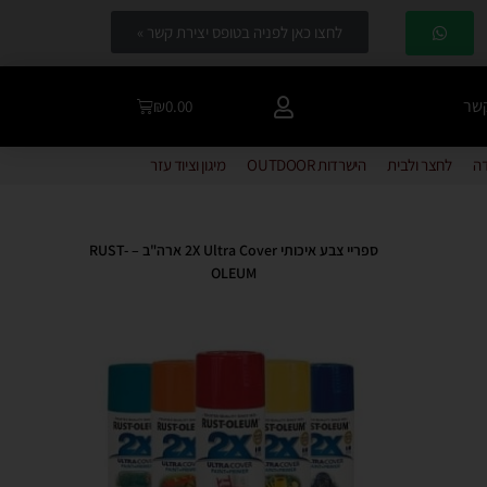
לחצו כאן לפניה בטופס יצירת קשר »
קשר
₪
0.00
דה
לחצר ולבית
הישרדות OUTDOOR
מיגון וציוד עזר
ספריי צבע איכותי 2X Ultra Cover ארה"ב – RUST-
OLEUM