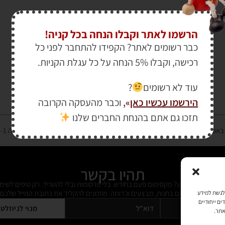
הרשמו לאתר וקבלו הנחה בכל קניה!
כבר רשומים לאתר? הקפידו להתחבר לפני כל
רכישה, וקבלו 5% הנחה על כל עגלת הקניות.
עוד לא רשומים
?
הירשמו עכשיו כאן
»
,
וכבר מהעסקה הקרובה
תזכו גם אתם בהנחת החברים שלנו
רטיס אשראי מאובטחת במפתח הצפנה EV SSL והעומד בתקן אבטחה PCI DSS Level-1
תהיו בקשר
ל מידי פעם מידע? מקסימום פעם בחודש. בלי פרסומות ובלי להטריד. רק טיפים לשימ
 על דברים חדשים בחנות, מבצעים וכדומה. מוזמנים להקליד את כתובת המייל שלכם:
כמו קובצי Cookie כדי לאחסן ו/או לגשת למידע
ים ייחודיים
מנוי לניוזלט
אתר.