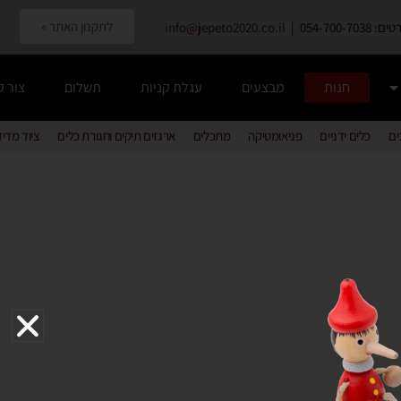
לתקנון האתר »
054-700-7038 |
info@jepeto2020.co.il
חנות
מבצעים
עגלת קניות
תשלום
צור 
ים
כלים ידניים
פניאומטיקה
מתכלים
ארגזים תיקים וחגורת כלים
ציוד מדי