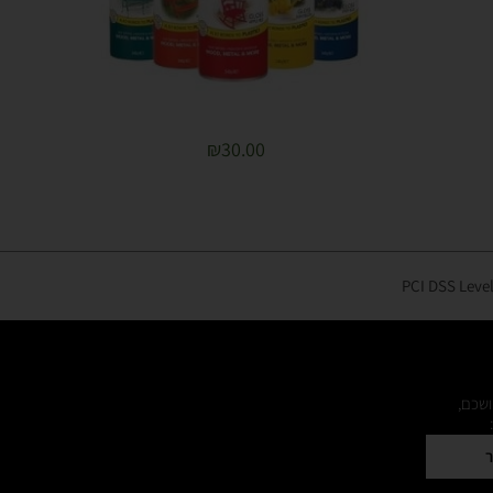
₪
30.00
ושכם,
ר