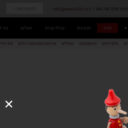
לתקנון האתר »
054-700-7038 |
info@jepeto2020.co.il
חנות
מבצעים
עגלת קניות
תשלום
צור 
ים
כלים ידניים
פניאומטיקה
מתכלים
ארגזים תיקים וחגורת כלים
ציוד מדי