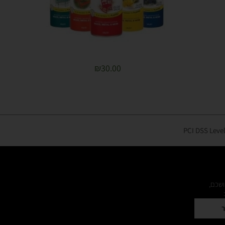
₪
30.00
ושכם,
ר