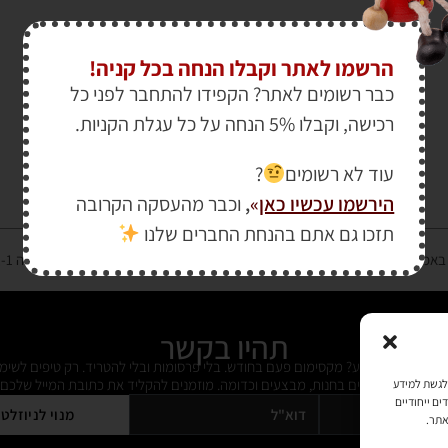
הרשמו לאתר וקבלו הנחה בכל קניה!
כבר רשומים לאתר? הקפידו להתחבר לפני כל
רכישה, וקבלו 5% הנחה על כל עגלת הקניות.
עוד לא רשומים
?
הירשמו עכשיו כאן
»
,
וכבר מהעסקה הקרובה
תזכו גם אתם בהנחת החברים שלנו
רטיס אשראי מאובטחת במפתח הצפנה EV SSL והעומד בתקן אבטחה PCI DSS Level-1
תהיו בקשר
ל מידי פעם מידע? מקסימום פעם בחודש. בלי פרסומות ובלי להטריד. רק טיפים לשימ
 על דברים חדשים בחנות, מבצעים וכדומה. מוזמנים להקליד את כתובת המייל שלכם:
כמו קובצי Cookie כדי לאחסן ו/או לגשת למידע
ים ייחודיים
מנוי לניוזלט
אתר.