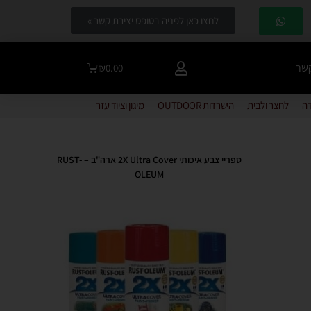
לחצו כאן לפניה בטופס יצירת קשר »
קשר
₪
0.00
דה
לחצר ולבית
הישרדות OUTDOOR
מיגון וציוד עזר
ספריי צבע איכותי 2X Ultra Cover ארה"ב – RUST-
OLEUM