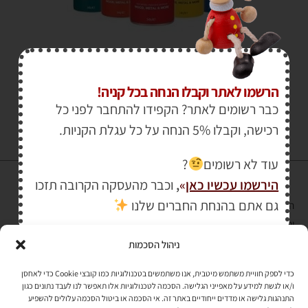
₪
30.00
הרשמו לאתר וקבלו הנחה בכל קניה!
כבר רשומים לאתר? הקפידו להתחבר לפני כל
רכישה, וקבלו 5% הנחה על כל עגלת הקניות.
עוד לא רשומים
?
הירשמו עכשיו כאן
»
,
וכבר מהעסקה הקרובה תזכו
גם אתם בהנחת החברים שלנו
הרכישה באתר באמצעות כרטיס אשראי מאובטחת במפתח הצפנה EV SSL
והעומד בתקן אבטחה PCI DSS Level-1
ניהול הסכמות
לתקנון האתר
»
כדי לספק חוויית משתמש מיטבית, אנו משתמשים בטכנולוגיות כמו קובצי Cookie כדי לאחסן
ו/או לגשת למידע על מאפייני הגלישה. הסכמה לטכנולוגיות אלו תאפשר לנו לעבד נתונים כגון
התנהגות גלישה או מדדים ייחודיים באתר זה. אי הסכמה או ביטול הסכמה עלולים להשפיע