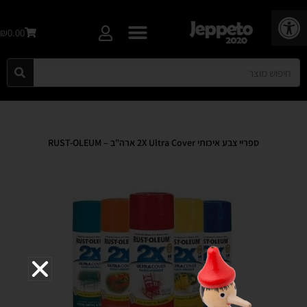
פתח סרגל נגישות
₪0.00
ספריי צבע איכותי 2X Ultra Cover ארה"ב – RUST-OLEUM