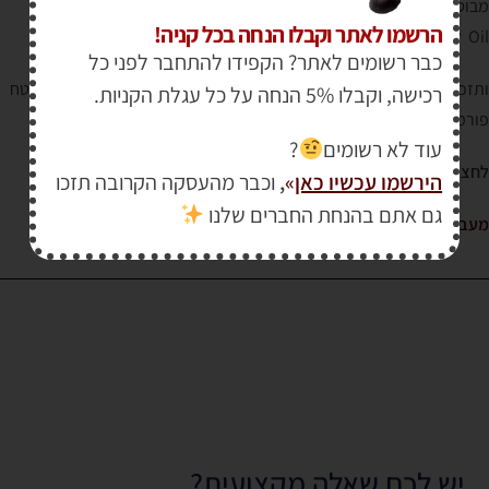
מבוסס על שמן עוצר חלודה הייחודי של חברת
"אווטרול"
Owatrol
הרשמו לאתר וקבלו הנחה בכל קניה!
Oil לחדירות עמוקה והיצמדות (אדהזיה) גבוהה.
כבר רשומים לאתר? הקפידו להתחבר לפני כל
ותזכרו !!!! ארונות המטבח, ארונות הבגדים, המקלחת, ריהוט ישן וכל משטח
רכישה, וקבלו 5% הנחה על כל עגלת הקניות.
פורמייקה יכולים להפוך להיות חדשים במהירות ובקלות.
עוד לא רשומים
?
לחצו למטה למעבר לדף המוצר
הירשמו עכשיו כאן
»
,
וכבר מהעסקה הקרובה תזכו
גם אתם בהנחת החברים שלנו
מעבר לדף המוצר
יש לכם שאלה מקצועית?