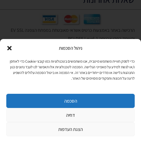
הרכישה באתר באמצעות כרטיס אשראי מאובטחת במפתח הצפנה EV SSL
והעומד בתקן אבטחה PCI DSS Level-1
ניהול הסכמות
לתקנון האתר
»
כדי לספק חוויית משתמש מיטבית, אנו משתמשים בטכנולוגיות כמו קובצי Cookie כדי לאחסן
ו/או לגשת למידע על מאפייני הגלישה. הסכמה לטכנולוגיות אלו תאפשר לנו לעבד נתונים כגון
התנהגות גלישה או מדדים ייחודיים באתר זה. אי הסכמה או ביטול הסכמה עלולים להשפיע
תהיו בקשר
לרעה על תכונות ותפקודים מסוימים של האתר.
רוצים לקבל מידי פעם מידע? מקסימום פעם בחודש. בלי פרסומות ובלי
להטריד. רק טיפים לשימושכם, מידע על דברים חדשים בחנות, מבצעים
וכדומה. מוזמנים להקליד את כתובת המייל שלכם:
הסכמה
דחיה
Copyright © All rights Reserved
JEPPETO 2020
הצגת העדפות
PushUp | Digital Marketing