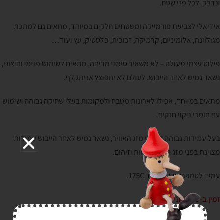
ונדבק לכל פני שטח.
אידיאלי לצביעת פורמייקה ומשטחים חלקים במיוחד, מתאים גם למתכת
מגולוונת, אלומיניום, קרמיקה, זכוכית, פלסטיק, עץ ועוד…
פילוס עצמי מעולה – לא משאיר סימני מריחה, מתאים לשימוש פנימי וחיצוני,
נשאר גמיש לאחר הייבוש. לעולם לא יתפוצץ או יתקלף.
מתאים במיוחד, אפילו לארונות מטבח ולמקומות בעלי שחיקה גבוהה ושימוש
עם חומרי ניקוי חזקים.
בעל עמידות גבוהה לתנאי מזג האוויר, נשאר גמיש לאחר הייבוש עמידות
מצוינת בפני מזג האוויר, לחות וזיהום.
עמיד לטמפרטורה של עד 175C.
זמין ב- 212 גווניי ראל RAL.