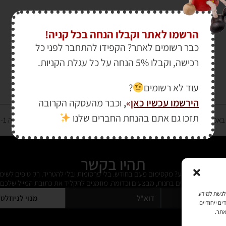
הרשמו לאתר וקבלו הנחה בכל קניה!
כבר רשומים לאתר? הקפידו להתחבר לפני כל
רכישה, וקבלו 5% הנחה על כל עגלת הקניות.
עוד לא רשומים
?
הירשמו עכשיו כאן
»
,
וכבר מהעסקה הקרובה
תזכו גם אתם בהנחת החברים שלנו
רטיס אשראי מאובטחת במפתח הצפנה EV SSL והעומד בתקן אבטחה PCI DSS Level-1
תהיו בקשר
ל מידי פעם מידע? מקסימום פעם בחודש. בלי פרסומות ובלי להטריד. רק טיפים לשימ
 על דברים חדשים בחנות, מבצעים וכדומה. מוזמנים להקליד את כתובת המייל שלכם:
כמו קובצי Cookie כדי לאחסן ו/או לגשת למידע
מנוי לניוזלט
ים ייחודיים
אתר.