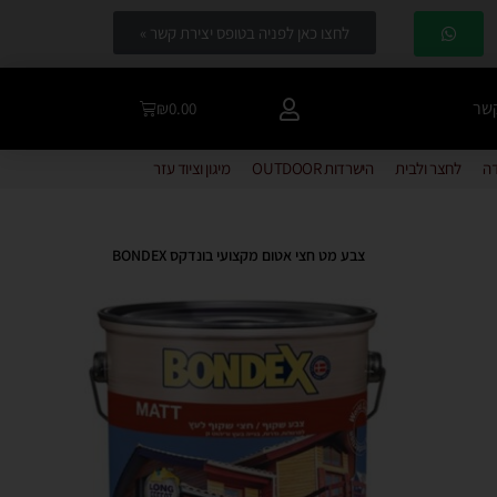
לחצו כאן לפניה בטופס יצירת קשר »
קשר
₪
0.00
דה
לחצר ולבית
הישרדות OUTDOOR
מיגון וציוד עזר
צבע מט חצי אטום מקצועי בונדקס BONDEX