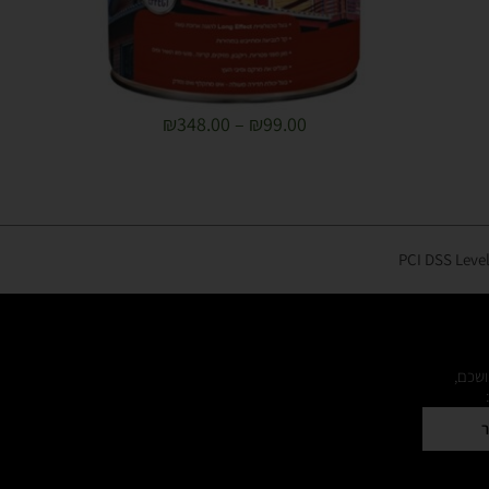
₪
348.00
–
₪
99.00
ושכם,
ר