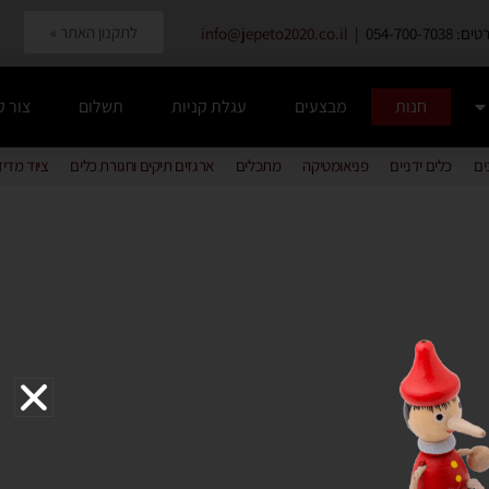
לתקנון האתר »
054-700-7038 |
info@jepeto2020.co.il
חנות
מבצעים
עגלת קניות
תשלום
צור 
ים
כלים ידניים
פניאומטיקה
מתכלים
ארגזים תיקים וחגורת כלים
ציוד מדי