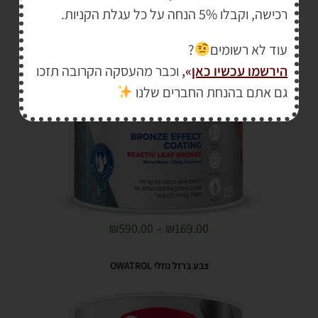
רכישה, וקבלו 5% הנחה על כל עגלת הקניות.
עוד לא רשומים
?
הירשמו עכשיו כאן
»
,
וכבר מהעסקה הקרובה תזכו
מבצע!
גם אתם בהנחת החברים שלנו
₪
590.00
–
₪
169.00
צבע ברזל נוזלי OWATROL