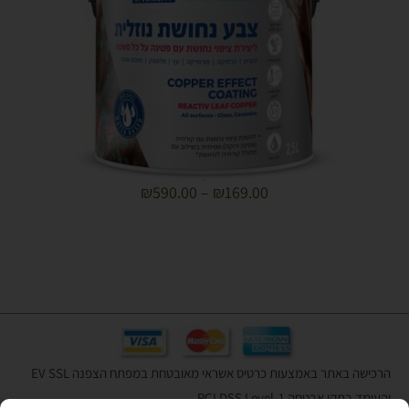
₪
590.00
–
₪
169.00
הרכישה באתר באמצעות כרטיס אשראי מאובטחת במפתח הצפנה EV SSL
והעומד בתקן אבטחה PCI DSS Level-1