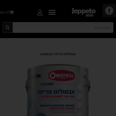
פתח סרגל נגישות
₪0.00
אבסולוט-פריימר-owatrol